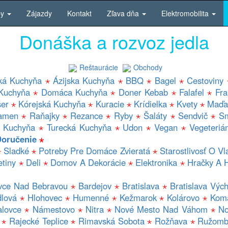
by
Zájazdy
Kontakt
Zľava dňa
Elektromobilita
Donáška a rozvoz jedla
Reštaurácie
Obchody
ká Kuchyňa
⋆
Ázijska Kuchyňa
⋆
BBQ
⋆
Bagel
⋆
Cestoviny
Kuchyňa
⋆
Domáca Kuchyňa
⋆
Doner Kebab
⋆
Falafel
⋆
Fr
šer
⋆
Kórejská Kuchyňa
⋆
Kuracie
⋆
Krídielka
⋆
Kvety
⋆
Maďa
amen
⋆
Raňajky
⋆
Rezance
⋆
Ryby
⋆
Šaláty
⋆
Sendvič
⋆
Sm
á Kuchyňa
⋆
Turecká Kuchyňa
⋆
Udon
⋆
Vegan
⋆
Vegeteriá
Doručenie
⋆
⋆
Sladké
⋆
Potreby Pre Domáce Zvieratá
⋆
Starostlivosť O Vl
etiny
⋆
Deli
⋆
Domov A Dekorácie
⋆
Elektronika
⋆
Hračky A 
vce Nad Bebravou
⋆
Bardejov
⋆
Bratislava
⋆
Bratislava Výc
lová
⋆
Hlohovec
⋆
Humenné
⋆
Kežmarok
⋆
Kolárovo
⋆
Kom
alovce
⋆
Námestovo
⋆
Nitra
⋆
Nové Mesto Nad Váhom
⋆
No
⋆
Rajecké Teplice
⋆
Rimavská Sobota
⋆
Rožňava
⋆
Ružomb