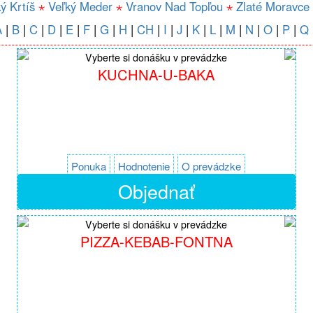
ý Krtíš
⋆
Veľký Meder
⋆
Vranov Nad Topľou
⋆
Zlaté Moravce
A
|
B
|
C
|
D
|
E
|
F
|
G
|
H
|
CH
|
I
|
J
|
K
|
L
|
M
|
N
|
O
|
P
|
Q
Vyberte si donášku v prevádzke
KUCHNA-U-BAKA
Ponuka
Hodnotenie
O prevádzke
Objednať
Vyberte si donášku v prevádzke
PIZZA-KEBAB-FONTNA