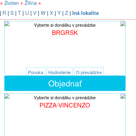
⋆
Zvolen
⋆
Žilina
⋆
|
R
|
S
|
T
|
U
|
V
|
W
|
X
|
Y
|
Z
|
Iná lokalita
Vyberte si donášku v prevádzke
BRGRSK
Ponuka
Hodnotenie
O prevádzke
Objednať
Vyberte si donášku v prevádzke
PIZZA-VINCENZO