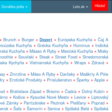
Hľadať
Donáška jedla
Leto.sk
⋆
Brunch
⋆
Burger
⋆
Dezert
⋆
Európska Kuchyňa
⋆
Čaj A
ancúzska Kuchyňa
⋆
Grécka Kuchyňa
⋆
Hummus
⋆
Indická
rská Kuchyňa
⋆
Mäaso A Ryby
⋆
Mexická Kuchyňa
⋆
Misky
oothie
⋆
Souvlaki
⋆
Steak
⋆
Street Food
⋆
Stredomorská
nska Kychyňa
⋆
Vietnamská Kuchyňa
⋆
Wraps
⋆
Zdravá
⋆
asy
⋆
Zmrzlina
⋆
Mäso A Ryby
⋆
Darčeky
⋆
Maškrty A Pitie
Hry
⋆
Erotické Produkty
⋆
Príslušenstvo
⋆
Šperky
⋆
Apple
⋆
hod
⋆
Bratislava Západ
⋆
Brezno
⋆
Čadca
⋆
Dolný Kubín
⋆
árno
⋆
Košice
⋆
Kysucké Nové Mesto
⋆
Levice
⋆
Liptovský
vé Zámky
⋆
Partizánske
⋆
Pezinok
⋆
Piešťany
⋆
Poprad
⋆
erok
⋆
Šaľa
⋆
Šamorín
⋆
Senica
⋆
Spišská Belá
⋆
Spišská