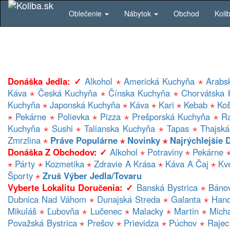
Oblečenie
Nábytok
Obchod
Koli
Donáška Jedla: ✓
Alkohol
⋆
Americká Kuchyňa
⋆
Arabs
Káva
⋆
Česká Kuchyňa
⋆
Čínska Kuchyňa
⋆
Chorvátska 
Kuchyňa
⋆
Japonská Kuchyňa
⋆
Káva
⋆
Kari
⋆
Kebab
⋆
Ko
⋆
Pekárne
⋆
Polievka
⋆
Pizza
⋆
Prešporská Kuchyňa
⋆
R
Kuchyňa
⋆
Sushi
⋆
Talianska Kuchyňa
⋆
Tapas
⋆
Thajsk
Zmrzlina
⋆
Práve Populárne
⋆
Novinky
⋆
Najrýchlejšie 
Donáška Z Obchodov: ✓
Alkohol
⋆
Potraviny
⋆
Pekárne
⋆
Párty
⋆
Kozmetika
⋆
Zdravie A Krása
⋆
Káva A Čaj
⋆
Kv
Športy
⋆
Zruš Výber Jedla/tovaru
Vyberte Lokalitu Doručenia: ✓
Banská Bystrica
⋆
Báno
Dubnica Nad Váhom
⋆
Dunajská Streda
⋆
Galanta
⋆
Hand
Mikuláš
⋆
Ľubovňa
⋆
Lučenec
⋆
Malacky
⋆
Martin
⋆
Mich
Považská Bystrica
⋆
Prešov
⋆
Prievidza
⋆
Púchov
⋆
Rajec