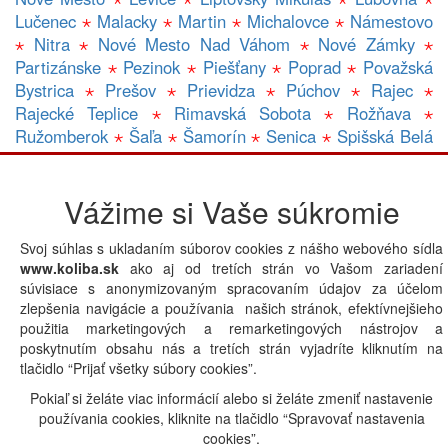
Lučenec
⋆
Malacky
⋆
Martin
⋆
Michalovce
⋆
Námestovo
⋆
Nitra
⋆
Nové Mesto Nad Váhom
⋆
Nové Zámky
⋆
Partizánske
⋆
Pezinok
⋆
Piešťany
⋆
Poprad
⋆
Považská
Bystrica
⋆
Prešov
⋆
Prievidza
⋆
Púchov
⋆
Rajec
⋆
Rajecké Teplice
⋆
Rimavská Sobota
⋆
Rožňava
⋆
Ružomberok
⋆
Šaľa
⋆
Šamorín
⋆
Senica
⋆
Spišská Belá
⋆
Spišská Nová Ves
⋆
Trebišov
⋆
Topolčany
⋆
Trenčín
⋆
Trnava
⋆
Veľký Krtíš
⋆
Veľký Meder
⋆
Vranov Nad Topľou
Vážime si Vaše súkromie
⋆
Zlaté Moravce
⋆
Zvolen
⋆
Žilina
⋆
Gastro prevádzky v lokalite HANDLOVA:
A
|
B
|
C
|
D
|
E
|
Svoj súhlas s ukladaním súborov cookies z nášho webového sídla
F
|
G
|
H
|
CH
|
I
|
J
|
K
|
L
|
M
|
N
|
O
|
P
|
Q
|
R
|
S
|
T
|
U
|
www.koliba.sk
ako aj od tretích strán vo Vašom zariadení
V
|
W
|
X
|
Y
|
Z
|
Iná lokalita
súvisiace s anonymizovaným spracovaním údajov za účelom
zlepšenia navigácie a používania našich stránok, efektívnejšieho
použitia marketingových a remarketingových nástrojov a
poskytnutím obsahu nás a tretích strán vyjadríte kliknutím na
Powered by
tlačidlo “Prijať všetky súbory cookies”.
Pokiaľ si želáte viac informácií alebo si želáte zmeniť nastavenie
používania cookies, kliknite na tlačidlo “Spravovať nastavenia
cookies”.