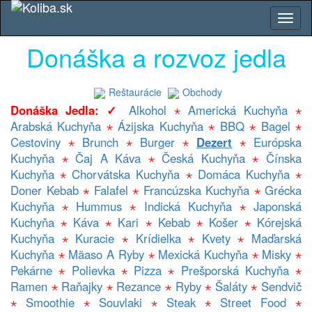
Donáška a rozvoz jedla
Reštaurácie
Obchody
Donáška Jedla: ✓
Alkohol
⋆
Americká Kuchyňa
⋆
Arabská Kuchyňa
⋆
Ázijska Kuchyňa
⋆
BBQ
⋆
Bagel
⋆
Cestoviny
⋆
Brunch
⋆
Burger
⋆
Dezert
⋆
Európska
Kuchyňa
⋆
Čaj A Káva
⋆
Česká Kuchyňa
⋆
Čínska
Kuchyňa
⋆
Chorvátska Kuchyňa
⋆
Domáca Kuchyňa
⋆
Doner Kebab
⋆
Falafel
⋆
Francúzska Kuchyňa
⋆
Grécka
Kuchyňa
⋆
Hummus
⋆
Indická Kuchyňa
⋆
Japonská
Kuchyňa
⋆
Káva
⋆
Kari
⋆
Kebab
⋆
Košer
⋆
Kórejská
Kuchyňa
⋆
Kuracie
⋆
Krídielka
⋆
Kvety
⋆
Maďarská
Kuchyňa
⋆
Mäaso A Ryby
⋆
Mexická Kuchyňa
⋆
Misky
⋆
Pekárne
⋆
Polievka
⋆
Pizza
⋆
Prešporská Kuchyňa
⋆
Ramen
⋆
Raňajky
⋆
Rezance
⋆
Ryby
⋆
Šaláty
⋆
Sendvič
⋆
Smoothie
⋆
Souvlaki
⋆
Steak
⋆
Street Food
⋆