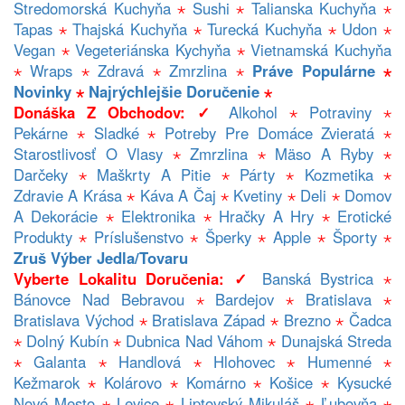
Stredomorská Kuchyňa
⋆
Sushi
⋆
Talianska Kuchyňa
⋆
Tapas
⋆
Thajská Kuchyňa
⋆
Turecká Kuchyňa
⋆
Udon
⋆
Vegan
⋆
Vegeteriánska Kychyňa
⋆
Vietnamská Kuchyňa
⋆
Wraps
⋆
Zdravá
⋆
Zmrzlina
⋆
Práve Populárne
⋆
Novinky
⋆
Najrýchlejšie Doručenie
⋆
Donáška Z Obchodov: ✓
Alkohol
⋆
Potraviny
⋆
Pekárne
⋆
Sladké
⋆
Potreby Pre Domáce Zvieratá
⋆
Starostlivosť O Vlasy
⋆
Zmrzlina
⋆
Mäso A Ryby
⋆
Darčeky
⋆
Maškrty A Pitie
⋆
Párty
⋆
Kozmetika
⋆
Zdravie A Krása
⋆
Káva A Čaj
⋆
Kvetiny
⋆
Deli
⋆
Domov
A Dekorácie
⋆
Elektronika
⋆
Hračky A Hry
⋆
Erotické
Produkty
⋆
Príslušenstvo
⋆
Šperky
⋆
Apple
⋆
Športy
⋆
Zruš Výber Jedla/tovaru
Vyberte Lokalitu Doručenia: ✓
Banská Bystrica
⋆
Bánovce Nad Bebravou
⋆
Bardejov
⋆
Bratislava
⋆
Bratislava Východ
⋆
Bratislava Západ
⋆
Brezno
⋆
Čadca
⋆
Dolný Kubín
⋆
Dubnica Nad Váhom
⋆
Dunajská Streda
⋆
Galanta
⋆
Handlová
⋆
Hlohovec
⋆
Humenné
⋆
Kežmarok
⋆
Kolárovo
⋆
Komárno
⋆
Košice
⋆
Kysucké
Nové Mesto
⋆
Levice
⋆
Liptovský Mikuláš
⋆
Ľubovňa
⋆