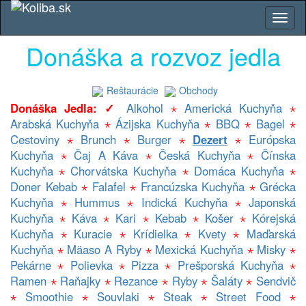
Donáška a rozvoz jedla
Reštaurácie
Obchody
Donáška Jedla: ✓
Alkohol
⋆
Americká Kuchyňa
⋆
Arabská Kuchyňa
⋆
Ázijska Kuchyňa
⋆
BBQ
⋆
Bagel
⋆
Cestoviny
⋆
Brunch
⋆
Burger
⋆
Dezert
⋆
Európska
Kuchyňa
⋆
Čaj A Káva
⋆
Česká Kuchyňa
⋆
Čínska
Kuchyňa
⋆
Chorvátska Kuchyňa
⋆
Domáca Kuchyňa
⋆
Doner Kebab
⋆
Falafel
⋆
Francúzska Kuchyňa
⋆
Grécka
Kuchyňa
⋆
Hummus
⋆
Indická Kuchyňa
⋆
Japonská
Kuchyňa
⋆
Káva
⋆
Kari
⋆
Kebab
⋆
Košer
⋆
Kórejská
Kuchyňa
⋆
Kuracie
⋆
Krídielka
⋆
Kvety
⋆
Maďarská
Kuchyňa
⋆
Mäaso A Ryby
⋆
Mexická Kuchyňa
⋆
Misky
⋆
Pekárne
⋆
Polievka
⋆
Pizza
⋆
Prešporská Kuchyňa
⋆
Ramen
⋆
Raňajky
⋆
Rezance
⋆
Ryby
⋆
Šaláty
⋆
Sendvič
⋆
Smoothie
⋆
Souvlaki
⋆
Steak
⋆
Street Food
⋆