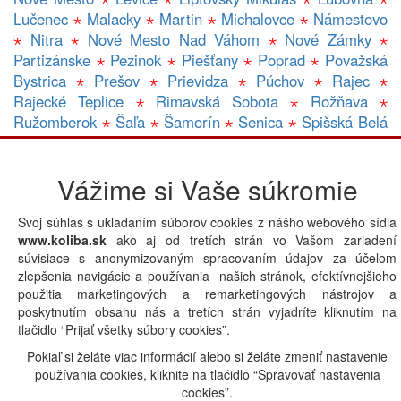
Lučenec
⋆
Malacky
⋆
Martin
⋆
Michalovce
⋆
Námestovo
⋆
Nitra
⋆
Nové Mesto Nad Váhom
⋆
Nové Zámky
⋆
Partizánske
⋆
Pezinok
⋆
Piešťany
⋆
Poprad
⋆
Považská
Bystrica
⋆
Prešov
⋆
Prievidza
⋆
Púchov
⋆
Rajec
⋆
Rajecké Teplice
⋆
Rimavská Sobota
⋆
Rožňava
⋆
Ružomberok
⋆
Šaľa
⋆
Šamorín
⋆
Senica
⋆
Spišská Belá
⋆
Spišská Nová Ves
⋆
Trebišov
⋆
Topolčany
⋆
Trenčín
⋆
Trnava
⋆
Veľký Krtíš
⋆
Veľký Meder
⋆
Vranov Nad Topľou
Vážime si Vaše súkromie
⋆
Zlaté Moravce
⋆
Zvolen
⋆
Žilina
⋆
Gastro prevádzky v lokalite HANDLOVA:
A
|
B
|
C
|
D
|
E
|
Svoj súhlas s ukladaním súborov cookies z nášho webového sídla
F
|
G
|
H
|
CH
|
I
|
J
|
K
|
L
|
M
|
N
|
O
|
P
|
Q
|
R
|
S
|
T
|
U
|
www.koliba.sk
ako aj od tretích strán vo Vašom zariadení
V
|
W
|
X
|
Y
|
Z
|
Iná lokalita
súvisiace s anonymizovaným spracovaním údajov za účelom
zlepšenia navigácie a používania našich stránok, efektívnejšieho
použitia marketingových a remarketingových nástrojov a
poskytnutím obsahu nás a tretích strán vyjadríte kliknutím na
Powered by
tlačidlo “Prijať všetky súbory cookies”.
Pokiaľ si želáte viac informácií alebo si želáte zmeniť nastavenie
používania cookies, kliknite na tlačidlo “Spravovať nastavenia
cookies”.