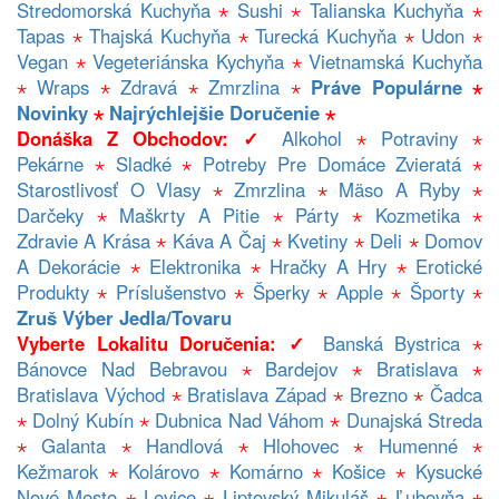
Stredomorská Kuchyňa
⋆
Sushi
⋆
Talianska Kuchyňa
⋆
Tapas
⋆
Thajská Kuchyňa
⋆
Turecká Kuchyňa
⋆
Udon
⋆
Vegan
⋆
Vegeteriánska Kychyňa
⋆
Vietnamská Kuchyňa
⋆
Wraps
⋆
Zdravá
⋆
Zmrzlina
⋆
Práve Populárne
⋆
Novinky
⋆
Najrýchlejšie Doručenie
⋆
Donáška Z Obchodov: ✓
Alkohol
⋆
Potraviny
⋆
Pekárne
⋆
Sladké
⋆
Potreby Pre Domáce Zvieratá
⋆
Starostlivosť O Vlasy
⋆
Zmrzlina
⋆
Mäso A Ryby
⋆
Darčeky
⋆
Maškrty A Pitie
⋆
Párty
⋆
Kozmetika
⋆
Zdravie A Krása
⋆
Káva A Čaj
⋆
Kvetiny
⋆
Deli
⋆
Domov
A Dekorácie
⋆
Elektronika
⋆
Hračky A Hry
⋆
Erotické
Produkty
⋆
Príslušenstvo
⋆
Šperky
⋆
Apple
⋆
Športy
⋆
Zruš Výber Jedla/tovaru
Vyberte Lokalitu Doručenia: ✓
Banská Bystrica
⋆
Bánovce Nad Bebravou
⋆
Bardejov
⋆
Bratislava
⋆
Bratislava Východ
⋆
Bratislava Západ
⋆
Brezno
⋆
Čadca
⋆
Dolný Kubín
⋆
Dubnica Nad Váhom
⋆
Dunajská Streda
⋆
Galanta
⋆
Handlová
⋆
Hlohovec
⋆
Humenné
⋆
Kežmarok
⋆
Kolárovo
⋆
Komárno
⋆
Košice
⋆
Kysucké
Nové Mesto
⋆
Levice
⋆
Liptovský Mikuláš
⋆
Ľubovňa
⋆