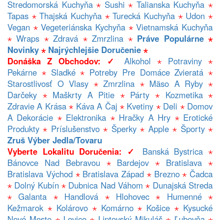
Stredomorská Kuchyňa
⋆
Sushi
⋆
Talianska Kuchyňa
⋆
Tapas
⋆
Thajská Kuchyňa
⋆
Turecká Kuchyňa
⋆
Udon
⋆
Vegan
⋆
Vegeteriánska Kychyňa
⋆
Vietnamská Kuchyňa
⋆
Wraps
⋆
Zdravá
⋆
Zmrzlina
⋆
Práve Populárne
⋆
Novinky
⋆
Najrýchlejšie Doručenie
⋆
Donáška Z Obchodov: ✓
Alkohol
⋆
Potraviny
⋆
Pekárne
⋆
Sladké
⋆
Potreby Pre Domáce Zvieratá
⋆
Starostlivosť O Vlasy
⋆
Zmrzlina
⋆
Mäso A Ryby
⋆
Darčeky
⋆
Maškrty A Pitie
⋆
Párty
⋆
Kozmetika
⋆
Zdravie A Krása
⋆
Káva A Čaj
⋆
Kvetiny
⋆
Deli
⋆
Domov
A Dekorácie
⋆
Elektronika
⋆
Hračky A Hry
⋆
Erotické
Produkty
⋆
Príslušenstvo
⋆
Šperky
⋆
Apple
⋆
Športy
⋆
Zruš Výber Jedla/tovaru
Vyberte Lokalitu Doručenia: ✓
Banská Bystrica
⋆
Bánovce Nad Bebravou
⋆
Bardejov
⋆
Bratislava
⋆
Bratislava Východ
⋆
Bratislava Západ
⋆
Brezno
⋆
Čadca
⋆
Dolný Kubín
⋆
Dubnica Nad Váhom
⋆
Dunajská Streda
⋆
Galanta
⋆
Handlová
⋆
Hlohovec
⋆
Humenné
⋆
Kežmarok
⋆
Kolárovo
⋆
Komárno
⋆
Košice
⋆
Kysucké
Nové Mesto
⋆
Levice
⋆
Liptovský Mikuláš
⋆
Ľubovňa
⋆