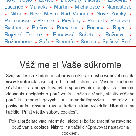
Lučenec
⋆
Malacky
⋆
Martin
⋆
Michalovce
⋆
Námestovo
⋆
Nitra
⋆
Nové Mesto Nad Váhom
⋆
Nové Zámky
⋆
Partizánske
⋆
Pezinok
⋆
Piešťany
⋆
Poprad
⋆
Považská
Bystrica
⋆
Prešov
⋆
Prievidza
⋆
Púchov
⋆
Rajec
⋆
Rajecké Teplice
⋆
Rimavská Sobota
⋆
Rožňava
⋆
Ružomberok
⋆
Šaľa
⋆
Šamorín
⋆
Senica
⋆
Spišská Belá
⋆
Spišská Nová Ves
⋆
Trebišov
⋆
Topolčany
⋆
Trenčín
⋆
Trnava
⋆
Veľký Krtíš
⋆
Veľký Meder
⋆
Vranov Nad Topľou
Vážime si Vaše súkromie
⋆
Zlaté Moravce
⋆
Zvolen
⋆
Žilina
⋆
Gastro prevádzky v lokalite HUMENNE:
A
|
B
|
C
|
D
|
E
|
Svoj súhlas s ukladaním súborov cookies z nášho webového sídla
F
|
G
|
H
|
CH
|
I
|
J
|
K
|
L
|
M
|
N
|
O
|
P
|
Q
|
R
|
S
|
T
|
U
|
www.koliba.sk
ako aj od tretích strán vo Vašom zariadení
V
|
W
|
X
|
Y
|
Z
|
Iná lokalita
súvisiace s anonymizovaným spracovaním údajov za účelom
zlepšenia navigácie a používania našich stránok, efektívnejšieho
použitia marketingových a remarketingových nástrojov a
poskytnutím obsahu nás a tretích strán vyjadríte kliknutím na
Powered by
tlačidlo “Prijať všetky súbory cookies”.
Pokiaľ si želáte viac informácií alebo si želáte zmeniť nastavenie
používania cookies, kliknite na tlačidlo “Spravovať nastavenia
cookies”.