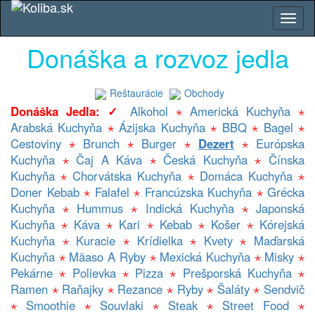
Donáška a rozvoz jedla
Reštaurácie
Obchody
Donáška Jedla: ✓
Alkohol
⋆
Americká Kuchyňa
⋆
Arabská Kuchyňa
⋆
Ázijska Kuchyňa
⋆
BBQ
⋆
Bagel
⋆
Cestoviny
⋆
Brunch
⋆
Burger
⋆
Dezert
⋆
Európska
Kuchyňa
⋆
Čaj A Káva
⋆
Česká Kuchyňa
⋆
Čínska
Kuchyňa
⋆
Chorvátska Kuchyňa
⋆
Domáca Kuchyňa
⋆
Doner Kebab
⋆
Falafel
⋆
Francúzska Kuchyňa
⋆
Grécka
Kuchyňa
⋆
Hummus
⋆
Indická Kuchyňa
⋆
Japonská
Kuchyňa
⋆
Káva
⋆
Kari
⋆
Kebab
⋆
Košer
⋆
Kórejská
Kuchyňa
⋆
Kuracie
⋆
Krídielka
⋆
Kvety
⋆
Maďarská
Kuchyňa
⋆
Mäaso A Ryby
⋆
Mexická Kuchyňa
⋆
Misky
⋆
Pekárne
⋆
Polievka
⋆
Pizza
⋆
Prešporská Kuchyňa
⋆
Ramen
⋆
Raňajky
⋆
Rezance
⋆
Ryby
⋆
Šaláty
⋆
Sendvič
⋆
Smoothie
⋆
Souvlaki
⋆
Steak
⋆
Street Food
⋆