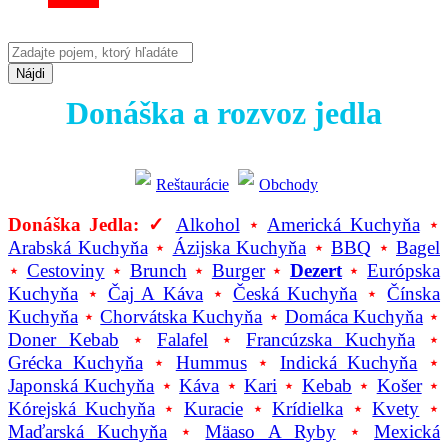
Nájdi
Donáška a rozvoz jedla
Reštaurácie
Obchody
Donáška Jedla: ✓
Alkohol
⋆
Americká Kuchyňa
⋆
Arabská Kuchyňa
⋆
Ázijska Kuchyňa
⋆
BBQ
⋆
Bagel
⋆
Cestoviny
⋆
Brunch
⋆
Burger
⋆
Dezert
⋆
Európska
Kuchyňa
⋆
Čaj A Káva
⋆
Česká Kuchyňa
⋆
Čínska
Kuchyňa
⋆
Chorvátska Kuchyňa
⋆
Domáca Kuchyňa
⋆
Doner Kebab
⋆
Falafel
⋆
Francúzska Kuchyňa
⋆
Grécka Kuchyňa
⋆
Hummus
⋆
Indická Kuchyňa
⋆
Japonská Kuchyňa
⋆
Káva
⋆
Kari
⋆
Kebab
⋆
Košer
⋆
Kórejská Kuchyňa
⋆
Kuracie
⋆
Krídielka
⋆
Kvety
⋆
Maďarská Kuchyňa
⋆
Mäaso A Ryby
⋆
Mexická