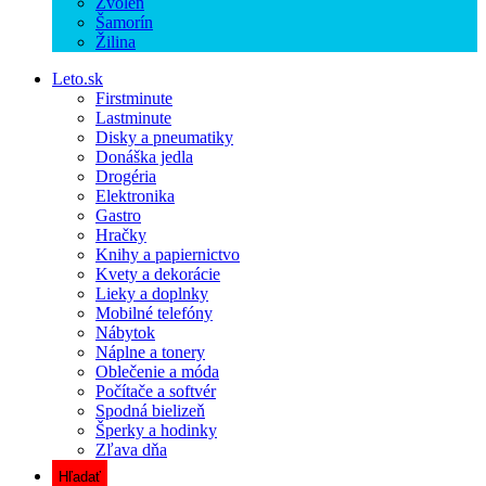
Zvolen
Šamorín
Žilina
Leto.sk
Firstminute
Lastminute
Disky a pneumatiky
Donáška jedla
Drogéria
Elektronika
Gastro
Hračky
Knihy a papiernictvo
Kvety a dekorácie
Lieky a doplnky
Mobilné telefóny
Nábytok
Náplne a tonery
Oblečenie a móda
Počítače a softvér
Spodná bielizeň
Šperky a hodinky
Zľava dňa
Hľadať