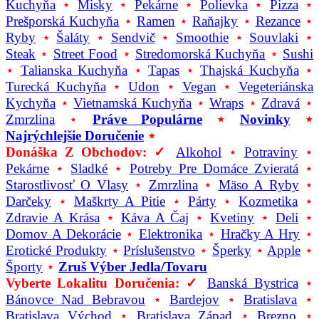
Kuchyňa
⋆
Misky
⋆
Pekárne
⋆
Polievka
⋆
Pizza
⋆
Prešporská Kuchyňa
⋆
Ramen
⋆
Raňajky
⋆
Rezance
⋆
Ryby
⋆
Šaláty
⋆
Sendvič
⋆
Smoothie
⋆
Souvlaki
⋆
Steak
⋆
Street Food
⋆
Stredomorská Kuchyňa
⋆
Sushi
⋆
Talianska Kuchyňa
⋆
Tapas
⋆
Thajská Kuchyňa
⋆
Turecká Kuchyňa
⋆
Udon
⋆
Vegan
⋆
Vegeteriánska
Kychyňa
⋆
Vietnamská Kuchyňa
⋆
Wraps
⋆
Zdravá
⋆
Zmrzlina
⋆
Práve Populárne
⋆
Novinky
⋆
Najrýchlejšie Doručenie
⋆
Donáška Z Obchodov: ✓
Alkohol
⋆
Potraviny
⋆
Pekárne
⋆
Sladké
⋆
Potreby Pre Domáce Zvieratá
⋆
Starostlivosť O Vlasy
⋆
Zmrzlina
⋆
Mäso A Ryby
⋆
Darčeky
⋆
Maškrty A Pitie
⋆
Párty
⋆
Kozmetika
⋆
Zdravie A Krása
⋆
Káva A Čaj
⋆
Kvetiny
⋆
Deli
⋆
Domov A Dekorácie
⋆
Elektronika
⋆
Hračky A Hry
⋆
Erotické Produkty
⋆
Príslušenstvo
⋆
Šperky
⋆
Apple
⋆
Športy
⋆
Zruš Výber Jedla/tovaru
Vyberte Lokalitu Doručenia: ✓
Banská Bystrica
⋆
Bánovce Nad Bebravou
⋆
Bardejov
⋆
Bratislava
⋆
Bratislava Východ
⋆
Bratislava Západ
⋆
Brezno
⋆