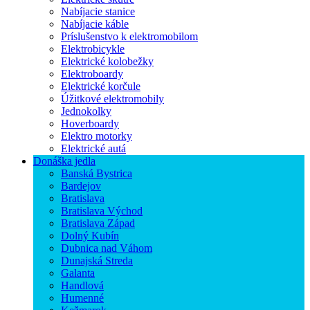
Nabíjacie stanice
Nabíjacie káble
Príslušenstvo k elektromobilom
Elektrobicykle
Elektrické kolobežky
Elektroboardy
Elektrické korčule
Úžitkové elektromobily
Jednokolky
Hoverboardy
Elektro motorky
Elektrické autá
Donáška jedla
Banská Bystrica
Bardejov
Bratislava
Bratislava Východ
Bratislava Západ
Dolný Kubín
Dubnica nad Váhom
Dunajská Streda
Galanta
Handlová
Humenné