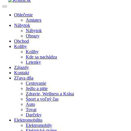
Oblečenie
Amiatex
Nábytok
Nábytok
Obrazy
Obchod
Koliby
Koliby
Kde sa nachádza
Letenky
Zájazdy
Kontakt
Zľava dňa
Cestovanie
Jedlo a pitie
Zdravie, Wellness a Krása
Šport a voľný čas
Auto
Tovar
Darčeky
Elektromobilita
Elektromobily
Elektrické skútre