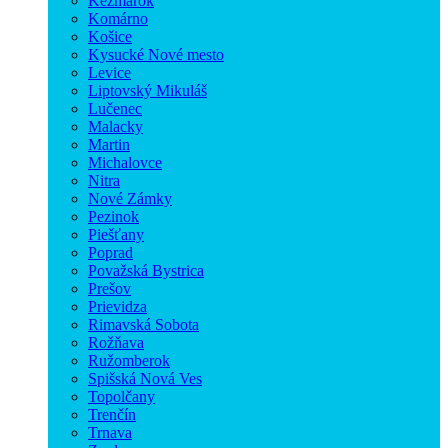
Kežmarok
Komárno
Košice
Kysucké Nové mesto
Levice
Liptovský Mikuláš
Lučenec
Malacky
Martin
Michalovce
Nitra
Nové Zámky
Pezinok
Piešťany
Poprad
Považská Bystrica
Prešov
Prievidza
Rimavská Sobota
Rožňava
Ružomberok
Spišská Nová Ves
Topolčany
Trenčín
Trnava