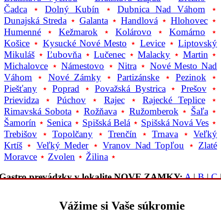
Čadca
⋆
Dolný Kubín
⋆
Dubnica Nad Váhom
⋆
Dunajská Streda
⋆
Galanta
⋆
Handlová
⋆
Hlohovec
⋆
Humenné
⋆
Kežmarok
⋆
Kolárovo
⋆
Komárno
⋆
Košice
⋆
Kysucké Nové Mesto
⋆
Levice
⋆
Liptovský
Mikuláš
⋆
Ľubovňa
⋆
Lučenec
⋆
Malacky
⋆
Martin
⋆
Michalovce
⋆
Námestovo
⋆
Nitra
⋆
Nové Mesto Nad
Váhom
⋆
Nové Zámky
⋆
Partizánske
⋆
Pezinok
⋆
Piešťany
⋆
Poprad
⋆
Považská Bystrica
⋆
Prešov
⋆
Prievidza
⋆
Púchov
⋆
Rajec
⋆
Rajecké Teplice
⋆
Rimavská Sobota
⋆
Rožňava
⋆
Ružomberok
⋆
Šaľa
⋆
Šamorín
⋆
Senica
⋆
Spišská Belá
⋆
Spišská Nová Ves
⋆
Trebišov
⋆
Topolčany
⋆
Trenčín
⋆
Trnava
⋆
Veľký
Krtíš
⋆
Veľký Meder
⋆
Vranov Nad Topľou
⋆
Zlaté
Moravce
⋆
Zvolen
⋆
Žilina
⋆
Gastro prevádzky v lokalite NOVE ZAMKY:
A
|
B
|
C
D
|
E
|
F
|
G
|
H
|
CH
|
I
|
J
|
K
|
L
|
M
|
N
|
O
|
P
|
Q
|
R
|
S
T
|
U
|
V
|
W
|
X
|
Y
|
Z
|
Iná lokalita
Vážime si Vaše súkromie