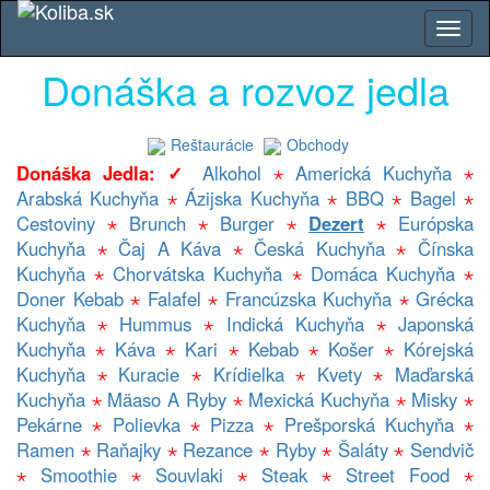
Donáška a rozvoz jedla
Reštaurácie
Obchody
Donáška Jedla: ✓
Alkohol
⋆
Americká Kuchyňa
⋆
Arabská Kuchyňa
⋆
Ázijska Kuchyňa
⋆
BBQ
⋆
Bagel
⋆
Cestoviny
⋆
Brunch
⋆
Burger
⋆
Dezert
⋆
Európska
Kuchyňa
⋆
Čaj A Káva
⋆
Česká Kuchyňa
⋆
Čínska
Kuchyňa
⋆
Chorvátska Kuchyňa
⋆
Domáca Kuchyňa
⋆
Doner Kebab
⋆
Falafel
⋆
Francúzska Kuchyňa
⋆
Grécka
Kuchyňa
⋆
Hummus
⋆
Indická Kuchyňa
⋆
Japonská
Kuchyňa
⋆
Káva
⋆
Kari
⋆
Kebab
⋆
Košer
⋆
Kórejská
Kuchyňa
⋆
Kuracie
⋆
Krídielka
⋆
Kvety
⋆
Maďarská
Kuchyňa
⋆
Mäaso A Ryby
⋆
Mexická Kuchyňa
⋆
Misky
⋆
Pekárne
⋆
Polievka
⋆
Pizza
⋆
Prešporská Kuchyňa
⋆
Ramen
⋆
Raňajky
⋆
Rezance
⋆
Ryby
⋆
Šaláty
⋆
Sendvič
⋆
Smoothie
⋆
Souvlaki
⋆
Steak
⋆
Street Food
⋆