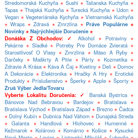
Stredomorská Kuchyňa
⋆
Sushi
⋆
Talianska Kuchyňa
⋆
Tapas
⋆
Thajská Kuchyňa
⋆
Turecká Kuchyňa
⋆
Udon
⋆
Vegan
⋆
Vegeteriánska Kychyňa
⋆
Vietnamská Kuchyňa
⋆
Wraps
⋆
Zdravá
⋆
Zmrzlina
⋆
Práve Populárne
⋆
Novinky
⋆
Najrýchlejšie Doručenie
⋆
Donáška Z Obchodov: ✓
Alkohol
⋆
Potraviny
⋆
Pekárne
⋆
Sladké
⋆
Potreby Pre Domáce Zvieratá
⋆
Starostlivosť O Vlasy
⋆
Zmrzlina
⋆
Mäso A Ryby
⋆
Darčeky
⋆
Maškrty A Pitie
⋆
Párty
⋆
Kozmetika
⋆
Zdravie A Krása
⋆
Káva A Čaj
⋆
Kvetiny
⋆
Deli
⋆
Domov
A Dekorácie
⋆
Elektronika
⋆
Hračky A Hry
⋆
Erotické
Produkty
⋆
Príslušenstvo
⋆
Šperky
⋆
Apple
⋆
Športy
⋆
Zruš Výber Jedla/tovaru
Vyberte Lokalitu Doručenia: ✓
Banská Bystrica
⋆
Bánovce Nad Bebravou
⋆
Bardejov
⋆
Bratislava
⋆
Bratislava Východ
⋆
Bratislava Západ
⋆
Brezno
⋆
Čadca
⋆
Dolný Kubín
⋆
Dubnica Nad Váhom
⋆
Dunajská Streda
⋆
Galanta
⋆
Handlová
⋆
Hlohovec
⋆
Humenné
⋆
Kežmarok
⋆
Kolárovo
⋆
Komárno
⋆
Košice
⋆
Kysucké
Nové Mesto
⋆
Levice
⋆
Liptovský Mikuláš
⋆
Ľubovňa
⋆