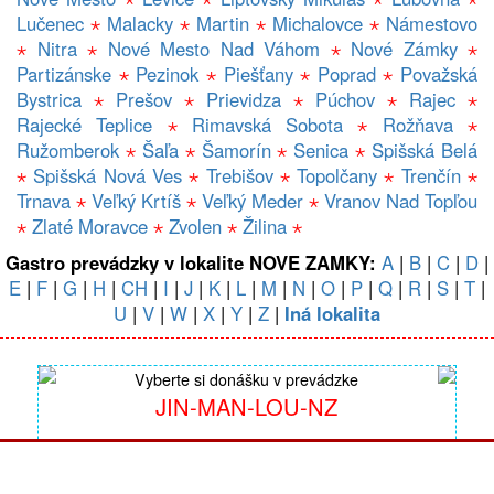
Lučenec
⋆
Malacky
⋆
Martin
⋆
Michalovce
⋆
Námestovo
⋆
Nitra
⋆
Nové Mesto Nad Váhom
⋆
Nové Zámky
⋆
Partizánske
⋆
Pezinok
⋆
Piešťany
⋆
Poprad
⋆
Považská
Bystrica
⋆
Prešov
⋆
Prievidza
⋆
Púchov
⋆
Rajec
⋆
Rajecké Teplice
⋆
Rimavská Sobota
⋆
Rožňava
⋆
Ružomberok
⋆
Šaľa
⋆
Šamorín
⋆
Senica
⋆
Spišská Belá
⋆
Spišská Nová Ves
⋆
Trebišov
⋆
Topolčany
⋆
Trenčín
⋆
Trnava
⋆
Veľký Krtíš
⋆
Veľký Meder
⋆
Vranov Nad Topľou
⋆
Zlaté Moravce
⋆
Zvolen
⋆
Žilina
⋆
Gastro prevádzky v lokalite NOVE ZAMKY:
A
|
B
|
C
|
D
|
E
|
F
|
G
|
H
|
CH
|
I
|
J
|
K
|
L
|
M
|
N
|
O
|
P
|
Q
|
R
|
S
|
T
|
U
|
V
|
W
|
X
|
Y
|
Z
|
Iná lokalita
Vyberte si donášku v prevádzke
JIN-MAN-LOU-NZ