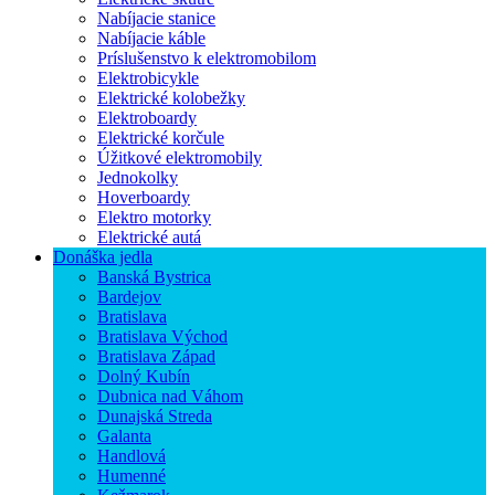
Nabíjacie stanice
Nabíjacie káble
Príslušenstvo k elektromobilom
Elektrobicykle
Elektrické kolobežky
Elektroboardy
Elektrické korčule
Úžitkové elektromobily
Jednokolky
Hoverboardy
Elektro motorky
Elektrické autá
Donáška jedla
Banská Bystrica
Bardejov
Bratislava
Bratislava Východ
Bratislava Západ
Dolný Kubín
Dubnica nad Váhom
Dunajská Streda
Galanta
Handlová
Humenné