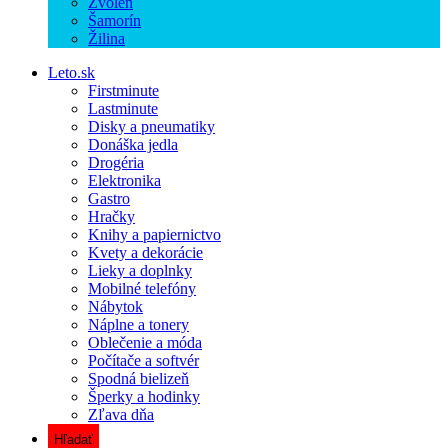
Zvolen
Šamorín
Žilina
Leto.sk
Firstminute
Lastminute
Disky a pneumatiky
Donáška jedla
Drogéria
Elektronika
Gastro
Hračky
Knihy a papiernictvo
Kvety a dekorácie
Lieky a doplnky
Mobilné telefóny
Nábytok
Náplne a tonery
Oblečenie a móda
Počítače a softvér
Spodná bielizeň
Šperky a hodinky
Zľava dňa
Hľadať