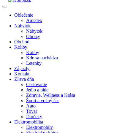
Oblečenie
Amiatex
Nábytok
Nábytok
Obrazy
Obchod
Koliby
Koliby
Kde sa nachádza
Letenky
Zájazdy
Kontakt
Zľava dňa
Cestovanie
Jedlo a pitie
Zdravie, Wellness a Krása
Šport a voľný čas
Auto
Tovar
Darčeky
Elektromobilita
Elektromobily
Elektrické skútre