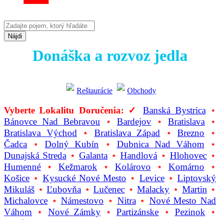
Nájdi
Donáška a rozvoz jedla
Reštaurácie
Obchody
Vyberte Lokalitu Doručenia: ✓
Banská Bystrica
⋆
Bánovce Nad Bebravou
⋆
Bardejov
⋆
Bratislava
⋆
Bratislava Východ
⋆
Bratislava Západ
⋆
Brezno
⋆
Čadca
⋆
Dolný Kubín
⋆
Dubnica Nad Váhom
⋆
Dunajská Streda
⋆
Galanta
⋆
Handlová
⋆
Hlohovec
⋆
Humenné
⋆
Kežmarok
⋆
Kolárovo
⋆
Komárno
⋆
Košice
⋆
Kysucké Nové Mesto
⋆
Levice
⋆
Liptovský
Mikuláš
⋆
Ľubovňa
⋆
Lučenec
⋆
Malacky
⋆
Martin
⋆
Michalovce
⋆
Námestovo
⋆
Nitra
⋆
Nové Mesto Nad
Váhom
⋆
Nové Zámky
⋆
Partizánske
⋆
Pezinok
⋆