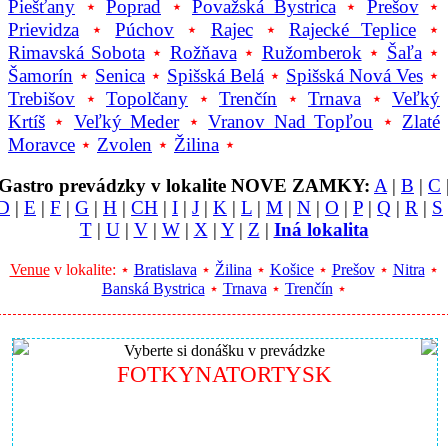
Piešťany
⋆
Poprad
⋆
Považská Bystrica
⋆
Prešov
⋆
Prievidza
⋆
Púchov
⋆
Rajec
⋆
Rajecké Teplice
⋆
Rimavská Sobota
⋆
Rožňava
⋆
Ružomberok
⋆
Šaľa
⋆
Šamorín
⋆
Senica
⋆
Spišská Belá
⋆
Spišská Nová Ves
⋆
Trebišov
⋆
Topolčany
⋆
Trenčín
⋆
Trnava
⋆
Veľký
Krtíš
⋆
Veľký Meder
⋆
Vranov Nad Topľou
⋆
Zlaté
Moravce
⋆
Zvolen
⋆
Žilina
⋆
Gastro prevádzky v lokalite NOVE ZAMKY:
A
|
B
|
C
D
|
E
|
F
|
G
|
H
|
CH
|
I
|
J
|
K
|
L
|
M
|
N
|
O
|
P
|
Q
|
R
|
S
T
|
U
|
V
|
W
|
X
|
Y
|
Z
|
Iná lokalita
Venue
v lokalite: ⋆
Bratislava
⋆
Žilina
⋆
Košice
⋆
Prešov
⋆
Nitra
⋆
Banská Bystrica
⋆
Trnava
⋆
Trenčín
⋆
Vyberte si donášku v prevádzke
FOTKYNATORTYSK