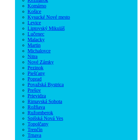
Kežmarok
Komárno
Košice
Kysucké Nové mesto
Levice
Liptovský Mikuláš
Lučenec
Malacky
Martin
Michalovce
Nitra
Nové Zámky
Pezinok
Piešťany
Poprad
Považská Bystrica
Prešov
Prievidza
Rimavská Sobota
Rožňava
Ružomberok
Spišská Nová Ves
Topolčany
Trenčín
Trnava