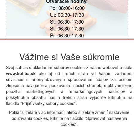
Otváracie hodiny:
Po: 08:00-16:00
Ut: 06:30-17:30
St: 06:30-17:30
Št: 06:30-17:30
Pi: 06:30-17:30
So: 06:30-12:00
Ne: Zatvorené
Vážime si Vaše súkromie
Svoj súhlas s ukladaním súborov cookies z nášho webového sídla
Spokojnosť
Tel.: +421903853140
www.koliba.sk
ako aj od tretích strán vo Vašom zariadení
súvisiace s anonymizovaným spracovaním údajov za účelom
Urobiť objednávku
zlepšenia navigácie a používania našich stránok, efektívnejšieho
použitia marketingových a remarketingových nástrojov a
poskytnutím obsahu nás a tretích strán vyjadríte kliknutím na
Powered by
tlačidlo “Prijať všetky súbory cookies”.
Pokiaľ si želáte viac informácií alebo si želáte zmeniť nastavenie
používania cookies, kliknite na tlačidlo “Spravovať nastavenia
cookies”.