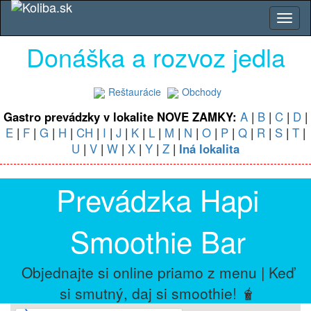
Donáška a rozvoz jedla
Reštaurácie
Obchody
Gastro prevádzky v lokalite NOVE ZAMKY:
A
|
B
|
C
|
D
|
E
|
F
|
G
|
H
|
CH
|
I
|
J
|
K
|
L
|
M
|
N
|
O
|
P
|
Q
|
R
|
S
|
T
|
U
|
V
|
W
|
X
|
Y
|
Z
|
Iná lokalita
Prevádzka Hapi
Smoothie Bar
Objednajte si online priamo z menu | Keď
si smutný, daj si smoothie! 🧋