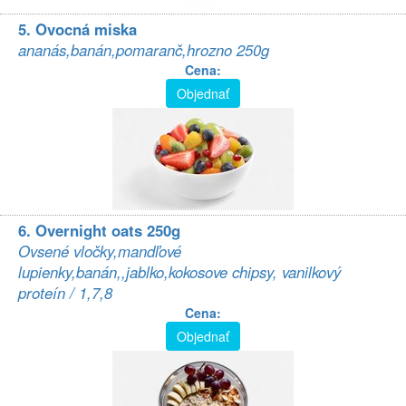
5. Ovocná miska
ananás,banán,pomaranč,hrozno 250g
Cena:
Objednať
6. Overnight oats 250g
Ovsené vločky,mandľové
lupienky,banán,,jablko,kokosove chipsy, vanilkový
proteín / 1,7,8
Cena:
Objednať