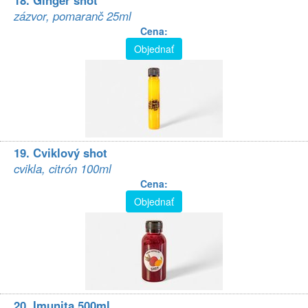
18. Ginger shot
zázvor, pomaranč 25ml
Cena:
Objednať
19. Cviklový shot
cvikla, citrón 100ml
Cena:
Objednať
20. Imunita 500ml