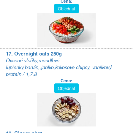
Cena:
Objednať
17. Overnight oats 250g
Ovsené vločky,mandľové
lupienky,banán,,jablko,kokosove chipsy, vanilkový
proteín / 1,7,8
Cena:
Objednať