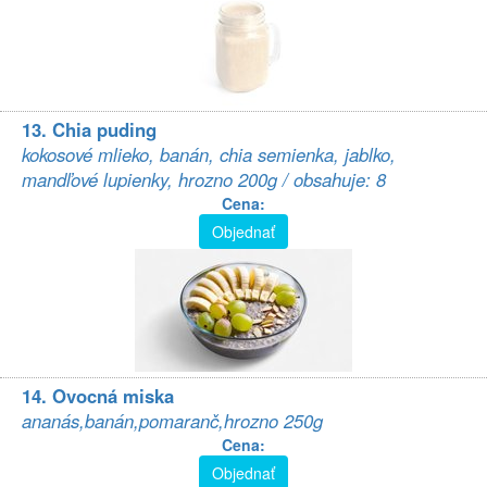
13. Chia puding
kokosové mlieko, banán, chia semienka, jablko,
mandľové lupienky, hrozno 200g / obsahuje: 8
Cena:
Objednať
14. Ovocná miska
ananás,banán,pomaranč,hrozno 250g
Cena:
Objednať