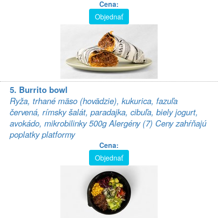
Cena:
Objednať
5. Burrito bowl
Ryža, trhané mäso (hovädzie), kukurica, fazuľa
červená, rímsky šalát, paradajka, cibuľa, biely jogurt,
avokádo, mikrobilinky 500g Alergény (7) Ceny zahŕňajú
poplatky platformy
Cena:
Objednať