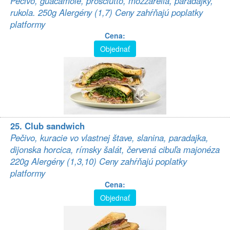
Pečivo, guacamole, prosciutto, mozzarella, paradajky,
rukola. 250g Alergény (1,7) Ceny zahŕňajú poplatky
platformy
Cena:
Objednať
25. Club sandwich
Pečivo, kuracie vo vlastnej štave, slanina, paradajka,
dijonska horcica, rímsky šalát, červená cibuľa majonéza
220g Alergény (1,3,10) Ceny zahŕňajú poplatky
platformy
Cena:
Objednať