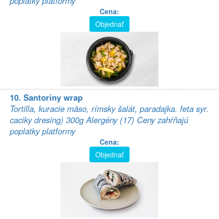
poplatky platformy
Cena:
Objednať
10. Santoriny wrap
Tortilla, kuracie mäso, rímsky šalát, paradajka. feta syr.
caciky dresing) 300g Alergény (17) Ceny zahŕňajú
poplatky platformy
Cena:
Objednať