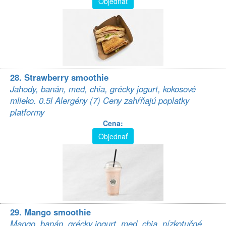
Objednať
28. Strawberry smoothie
Jahody, banán, med, chia, grécky jogurt, kokosové
mlieko. 0.5l Alergény (7) Ceny zahŕňajú poplatky
platformy
Cena:
Objednať
29. Mango smoothie
Mango, banán, grécky jogurt, med, chia, nízkotučné