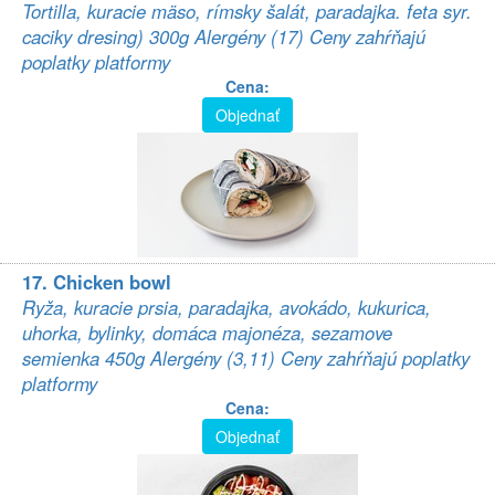
Tortilla, kuracie mäso, rímsky šalát, paradajka. feta syr.
caciky dresing) 300g Alergény (17) Ceny zahŕňajú
poplatky platformy
Cena:
Objednať
17. Chicken bowl
Ryža, kuracie prsia, paradajka, avokádo, kukurica,
uhorka, bylinky, domáca majonéza, sezamove
semienka 450g Alergény (3,11) Ceny zahŕňajú poplatky
platformy
Cena:
Objednať