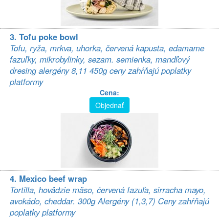
3. Tofu poke bowl
Tofu, ryža, mrkva, uhorka, červená kapusta, edamame
fazuľky, mikrobylinky, sezam. semienka, mandľový
dresing alergény 8,11 450g ceny zahŕňajú poplatky
platformy
Cena:
Objednať
4. Mexico beef wrap
Tortilla, hovädzie mäso, červená fazuľa, sirracha mayo,
avokádo, cheddar. 300g Alergény (1,3,7) Ceny zahŕňajú
poplatky platformy