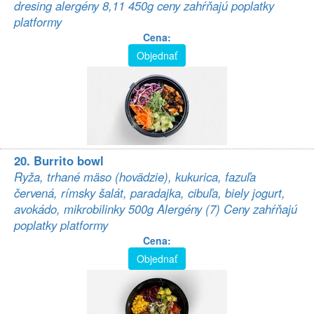
dresing alergény 8,11 450g ceny zahŕňajú poplatky
platformy
Cena:
Objednať
20. Burrito bowl
Ryža, trhané mäso (hovädzie), kukurica, fazuľa
červená, rímsky šalát, paradajka, cibuľa, biely jogurt,
avokádo, mikrobilinky 500g Alergény (7) Ceny zahŕňajú
poplatky platformy
Cena:
Objednať