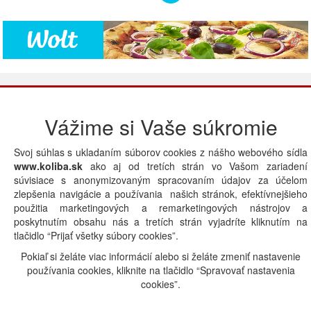
Copyright.sk © by Web. All rights reserved. |
Zásady ochrany
osobných údajov
|
Súbory cookies
.
Vážime si Vaše súkromie
V prípade Vašich otázok nás prosím
kontaktujte tu
.
Svoj súhlas s ukladaním súborov cookies z nášho webového sídla
www.koliba.sk
ako aj od tretích strán vo Vašom zariadení
súvisiace s anonymizovaným spracovaním údajov za účelom
zlepšenia navigácie a používania našich stránok, efektívnejšieho
použitia marketingových a remarketingových nástrojov a
poskytnutím obsahu nás a tretích strán vyjadríte kliknutím na
tlačidlo “Prijať všetky súbory cookies”.
Pokiaľ si želáte viac informácií alebo si želáte zmeniť nastavenie
používania cookies, kliknite na tlačidlo “Spravovať nastavenia
cookies”.