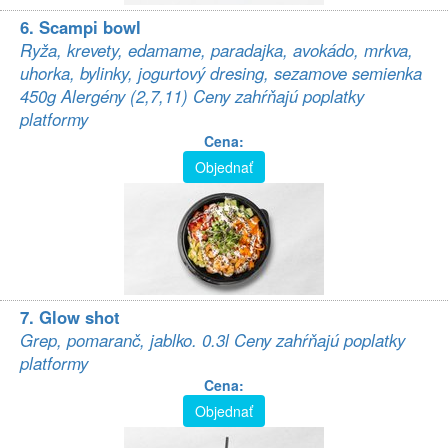
6. Scampi bowl
Ryža, krevety, edamame, paradajka, avokádo, mrkva,
uhorka, bylinky, jogurtový dresing, sezamove semienka
450g Alergény (2,7,11) Ceny zahŕňajú poplatky
platformy
Cena:
Objednať
7. Glow shot
Grep, pomaranč, jablko. 0.3l Ceny zahŕňajú poplatky
platformy
Cena:
Objednať