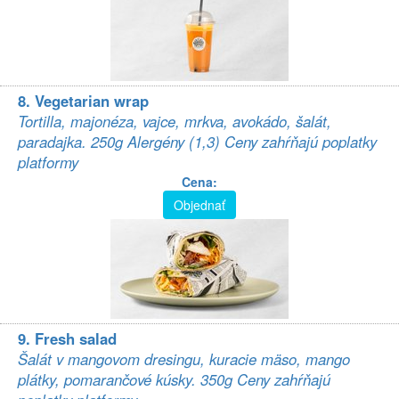
8. Vegetarian wrap
Tortilla, majonéza, vajce, mrkva, avokádo, šalát,
paradajka. 250g Alergény (1,3) Ceny zahŕňajú poplatky
platformy
Cena:
Objednať
9. Fresh salad
Šalát v mangovom dresingu, kuracie mäso, mango
plátky, pomarančové kúsky. 350g Ceny zahŕňajú