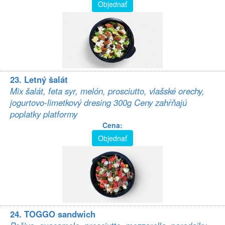
Objednať
23. Letný šalát
Mix šalát, feta syr, melón, prosciutto, vlašské orechy,
jogurtovo-limetkový dresing 300g Ceny zahŕňajú
poplatky platformy
Cena:
Objednať
24. TOGGO sandwich