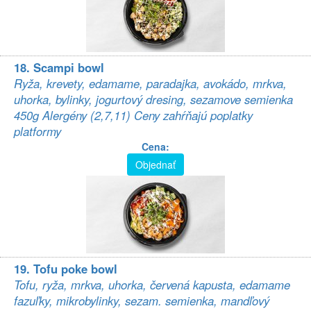
18. Scampi bowl
Ryža, krevety, edamame, paradajka, avokádo, mrkva,
uhorka, bylinky, jogurtový dresing, sezamove semienka
450g Alergény (2,7,11) Ceny zahŕňajú poplatky
platformy
Cena:
Objednať
19. Tofu poke bowl
Tofu, ryža, mrkva, uhorka, červená kapusta, edamame
fazuľky, mikrobylinky, sezam. semienka, mandľový