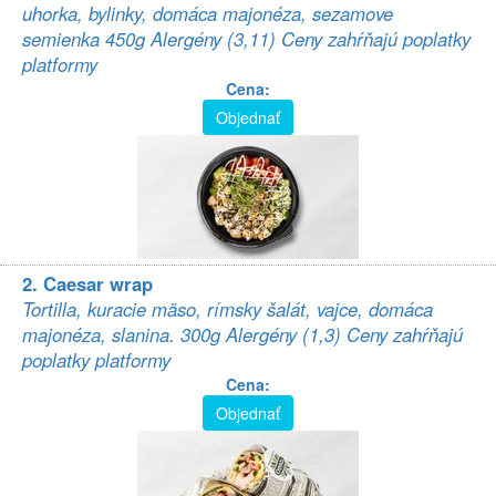
uhorka, bylinky, domáca majonéza, sezamove
semienka 450g Alergény (3,11) Ceny zahŕňajú poplatky
platformy
Cena:
Objednať
2. Caesar wrap
Tortilla, kuracie mäso, rímsky šalát, vajce, domáca
majonéza, slanina. 300g Alergény (1,3) Ceny zahŕňajú
poplatky platformy
Cena:
Objednať