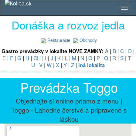
Donáška a rozvoz jedla
Reštaurácie
Obchody
Gastro prevádzky v lokalite NOVE ZAMKY:
A
|
B
|
C
|
D
|
E
|
F
|
G
|
H
|
CH
|
I
|
J
|
K
|
L
|
M
|
N
|
O
|
P
|
Q
|
R
|
S
|
T
|
U
|
V
|
W
|
X
|
Y
|
Z
|
Iná lokalita
Prevádzka Toggo
Objednajte si online priamo z menu |
Toggo - Lahodne čerstvé a pripravené s
láskou