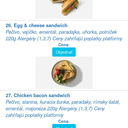
26. Egg & cheese sandwich
Pečivo, vajíčko, ementál, paradajka, uhorka, polníček
220g Alergény (1,3,7) Ceny zahŕňajú poplatky platformy
Cena:
Objednať
27. Chicken bacon sandwich
Pečivo, slanina, kuracia šunka, paradaky, rímsky šalát,
ementál, majonéza 220g Alergény (1,3,7) Ceny
zahŕňajú poplatky platformy
Cena: