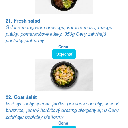
21. Fresh salad
Šalát v mangovom dresingu, kuracie mäso, mango
plátky, pomarančové kúsky. 350g Ceny zahŕňajú
poplatky platformy
Cena:
Objednať
22. Goat šalát
kozí syr, baby špenát, jablko, pekanové orechy, sušené
brusnice, jemný horčičový dresing alergény 8,10 Ceny
zahŕňajú poplatky platformy
Cena: