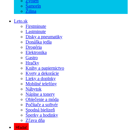
Zvolen
Šamorín
Žilina
Leto.sk
Firstminute
Lastminute
Disky a pneumatiky
Donáška jedla
Drogéria
Elektronika
Gastro
Hračky
Knihy a papiernictvo
Kvety a dekorácie
Lieky a doplnky
Mobilné telefóny
Nábytok
Náplne a tonery
Oblečenie a móda
Počítače a softvér
Spodná bielizeň
Šperky a hodinky
Zľava dňa
Hľadať