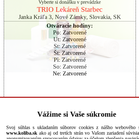
Vyberte si donášku v prevádzke
TRIO Lekáreň Starbec
Janka Kráľa 3, Nové Zámky, Slovakia, SK
Otváracie hodiny:
Po: Zatvorené
Ut: Zatvorené
St: Zatvorené
Št: Zatvorené
Pi: Zatvorené
So: Zatvorené
Ne: Zatvorené
Spokojnosť
98% (10x)
Tel.:
Vážime si Vaše súkromie
Urobiť objednávku
Svoj súhlas s ukladaním súborov cookies z nášho webového s
Powered by
www.koliba.sk
ako aj od tretích strán vo Vašom zariadení súvisi
anonymizovaným spracovaním údajov za účelom zlepšenia navigác