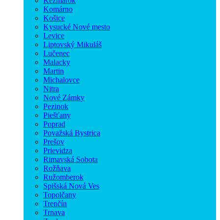
Kežmarok
Komárno
Košice
Kysucké Nové mesto
Levice
Liptovský Mikuláš
Lučenec
Malacky
Martin
Michalovce
Nitra
Nové Zámky
Pezinok
Piešťany
Poprad
Považská Bystrica
Prešov
Prievidza
Rimavská Sobota
Rožňava
Ružomberok
Spišská Nová Ves
Topolčany
Trenčín
Trnava