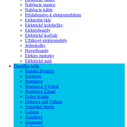
Nabíjacie stanice
Nabíjacie káble
Príslušenstvo k elektromobilom
Elektrobicykle
Elektrické kolobežky
Elektroboardy
Elektrické korčule
Úžitkové elektromobily
Jednokolky
Hoverboardy
Elektro motorky
Elektrické autá
Donáška jedla
Banská Bystrica
Bardejov
Bratislava
Bratislava Východ
Bratislava Západ
Dolný Kubín
Dubnica nad Váhom
Dunajská Streda
Galanta
Handlová
Humenné