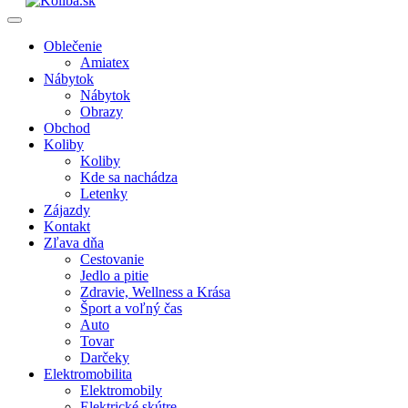
Oblečenie
Amiatex
Nábytok
Nábytok
Obrazy
Obchod
Koliby
Koliby
Kde sa nachádza
Letenky
Zájazdy
Kontakt
Zľava dňa
Cestovanie
Jedlo a pitie
Zdravie, Wellness a Krása
Šport a voľný čas
Auto
Tovar
Darčeky
Elektromobilita
Elektromobily
Elektrické skútre