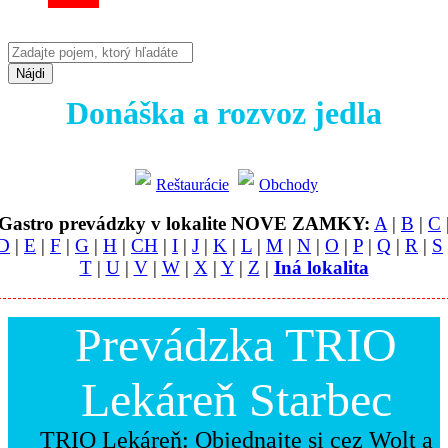
Nájdi
Donáška a rozvoz jedla
Reštaurácie
Obchody
Gastro prevádzky v lokalite NOVE ZAMKY:
A
|
B
|
C
D
|
E
|
F
|
G
|
H
|
CH
|
I
|
J
|
K
|
L
|
M
|
N
|
O
|
P
|
Q
|
R
|
S
T
|
U
|
V
|
W
|
X
|
Y
|
Z
|
Iná lokalita
Prevádzka TRIO
Lekáreň Starbec
TRIO Lekáreň: Objednajte si cez Wolt a