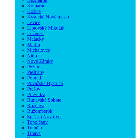
Kežmarok
Komárno
Košice
Kysucké Nové mesto
Levice
Liptovský Mikuláš
Lučenec
Malacky
Martin
Michalovce
Nitra
Nové Zámky
Pezinok
Piešťany
Poprad
Považská Bystrica
Prešov
Prievidza
Rimavská Sobota
Rožňava
Ružomberok
Spišská Nová Ves
Topolčany
Trenčín
Trnava