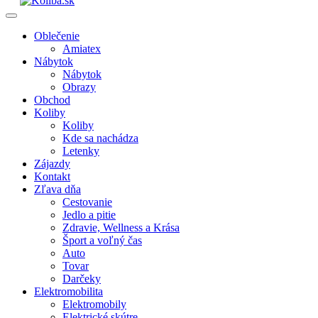
Oblečenie
Amiatex
Nábytok
Nábytok
Obrazy
Obchod
Koliby
Koliby
Kde sa nachádza
Letenky
Zájazdy
Kontakt
Zľava dňa
Cestovanie
Jedlo a pitie
Zdravie, Wellness a Krása
Šport a voľný čas
Auto
Tovar
Darčeky
Elektromobilita
Elektromobily
Elektrické skútre