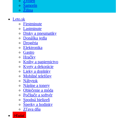
Zvolen
Šamorín
Žilina
Leto.sk
Firstminute
Lastminute
Disky a pneumatiky
Donáška jedla
Drogéria
Elektronika
Gastro
Hračky
Knihy a papiernictvo
Kvety a dekorácie
Lieky a doplnky
Mobilné telefóny
Nábytok
Náplne a tonery
Oblečenie a móda
Počítače a softvér
Spodná bielizeň
Šperky a hodinky
Zľava dňa
Hľadať