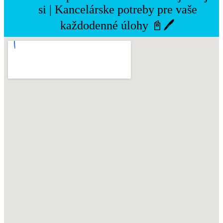
si | Kancelárske potreby pre vaše
každodenné úlohy 📓🖊️