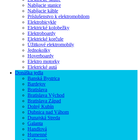
Nabíjacie stanice
Nabíjacie káble
Príslušenstvo k elektromobilom
Elektrobicykle
Elektrické kolobežky
Elektroboardy
Elektrické korčule
Úžitkové elektromobily
Jednokolky
Hoverboardy
Elektro motorky
Elektrické autá
Donáška jedla
Banská Bystrica
Bardejov
Bratislava
Bratislava Východ
Bratislava Západ
Dolný Kubín
Dubnica nad Váhom
Dunajská Streda
Galanta
Handlová
Humenné