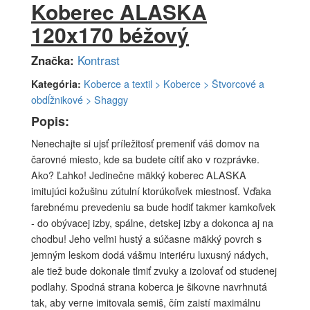
Koberec ALASKA
120x170 béžový
Značka:
Kontrast
Kategória:
Koberce a textil > Koberce > Štvorcové a
obdĺžnikové > Shaggy
Popis:
Nenechajte si ujsť príležitosť premeniť váš domov na
čarovné miesto, kde sa budete cítiť ako v rozprávke.
Ako? Ľahko! Jedinečne mäkký koberec ALASKA
imitujúci kožušinu zútulní ktorúkoľvek miestnosť. Vďaka
farebnému prevedeniu sa bude hodiť takmer kamkoľvek
- do obývacej izby, spálne, detskej izby a dokonca aj na
chodbu! Jeho veľmi hustý a súčasne mäkký povrch s
jemným leskom dodá vášmu interiéru luxusný nádych,
ale tiež bude dokonale tlmiť zvuky a izolovať od studenej
podlahy. Spodná strana koberca je šikovne navrhnutá
tak, aby verne imitovala semiš, čím zaistí maximálnu