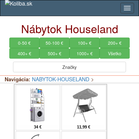
Nábytok Houseland
0-50 €
50-100 €
100+ €
200+ €
400+ €
500+ €
1000+ €
Všetko
Značky
Navigácia:
NABYTOK-HOUSELAND
>