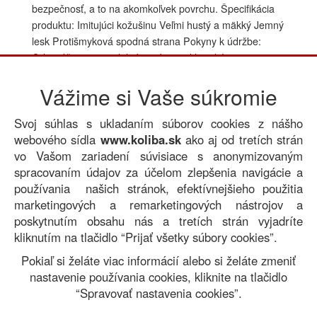
bezpečnosť, a to na akomkoľvek povrchu. Špecifikácia
produktu: Imitujúci kožušinu Veľmi hustý a mäkký Jemný
lesk Protišmyková spodná strana Pokyny k údržbe:
Odporúča sa pravidelné vysávanie klasickým
vysávačom Čistite pozdĺž štetín Odporúča sa chemické
Vážime si Vaše súkromie
čistenie Vždy sušte vo vodorovnej polohe pri izbovej
teplote Séria: ALASKA, Dizajn: Moderný, Dĺžka vlasu: 5
Svoj súhlas s ukladaním súborov cookies z nášho
cm, Gramáž: 1800 g/m², Materiál: Polyester, Prateľný:
webového sídla
www.koliba.sk
ako aj od tretích strán
Nie, Protišmyková: Áno, Umiestnenie: Interiérové,
vo Vašom zariadení súvisiace s anonymizovaným
Výška vlasu: Vysoký, Vzor: Bez vzoru, Dĺžka: 170 cm,
spracovaním údajov za účelom zlepšenia navigácie a
Šírka: 120 cm
používania našich stránok, efektívnejšieho použitia
100.80 EUR
Cena:
s DPH
marketingových a remarketingových nástrojov a
poskytnutím obsahu nás a tretích strán vyjadríte
Kúpiť
kliknutím na tlačidlo “Prijať všetky súbory cookies”.
Naspäť
Pokiaľ si želáte viac informácií alebo si želáte zmeniť
nastavenie používania cookies, kliknite na tlačidlo
“Spravovať nastavenia cookies”.