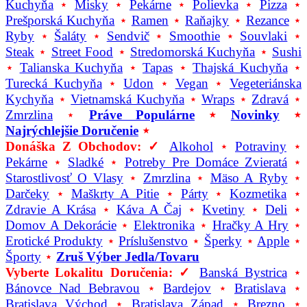
Kuchyňa
⋆
Misky
⋆
Pekárne
⋆
Polievka
⋆
Pizza
⋆
Prešporská Kuchyňa
⋆
Ramen
⋆
Raňajky
⋆
Rezance
⋆
Ryby
⋆
Šaláty
⋆
Sendvič
⋆
Smoothie
⋆
Souvlaki
⋆
Steak
⋆
Street Food
⋆
Stredomorská Kuchyňa
⋆
Sushi
⋆
Talianska Kuchyňa
⋆
Tapas
⋆
Thajská Kuchyňa
⋆
Turecká Kuchyňa
⋆
Udon
⋆
Vegan
⋆
Vegeteriánska
Kychyňa
⋆
Vietnamská Kuchyňa
⋆
Wraps
⋆
Zdravá
⋆
Zmrzlina
⋆
Práve Populárne
⋆
Novinky
⋆
Najrýchlejšie Doručenie
⋆
Donáška Z Obchodov: ✓
Alkohol
⋆
Potraviny
⋆
Pekárne
⋆
Sladké
⋆
Potreby Pre Domáce Zvieratá
⋆
Starostlivosť O Vlasy
⋆
Zmrzlina
⋆
Mäso A Ryby
⋆
Darčeky
⋆
Maškrty A Pitie
⋆
Párty
⋆
Kozmetika
⋆
Zdravie A Krása
⋆
Káva A Čaj
⋆
Kvetiny
⋆
Deli
⋆
Domov A Dekorácie
⋆
Elektronika
⋆
Hračky A Hry
⋆
Erotické Produkty
⋆
Príslušenstvo
⋆
Šperky
⋆
Apple
⋆
Športy
⋆
Zruš Výber Jedla/tovaru
Vyberte Lokalitu Doručenia: ✓
Banská Bystrica
⋆
Bánovce Nad Bebravou
⋆
Bardejov
⋆
Bratislava
⋆
Bratislava Východ
⋆
Bratislava Západ
⋆
Brezno
⋆