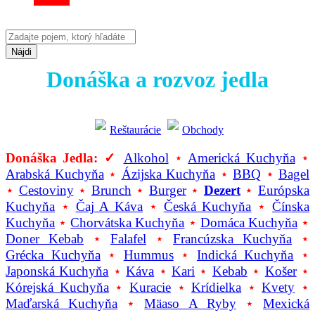
Nájdi
Donáška a rozvoz jedla
Reštaurácie
Obchody
Donáška Jedla: ✓
Alkohol
⋆
Americká Kuchyňa
⋆
Arabská Kuchyňa
⋆
Ázijska Kuchyňa
⋆
BBQ
⋆
Bagel
⋆
Cestoviny
⋆
Brunch
⋆
Burger
⋆
Dezert
⋆
Európska
Kuchyňa
⋆
Čaj A Káva
⋆
Česká Kuchyňa
⋆
Čínska
Kuchyňa
⋆
Chorvátska Kuchyňa
⋆
Domáca Kuchyňa
⋆
Doner Kebab
⋆
Falafel
⋆
Francúzska Kuchyňa
⋆
Grécka Kuchyňa
⋆
Hummus
⋆
Indická Kuchyňa
⋆
Japonská Kuchyňa
⋆
Káva
⋆
Kari
⋆
Kebab
⋆
Košer
⋆
Kórejská Kuchyňa
⋆
Kuracie
⋆
Krídielka
⋆
Kvety
⋆
Maďarská Kuchyňa
⋆
Mäaso A Ryby
⋆
Mexická