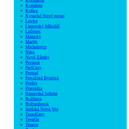
Kežmarok
Komárno
Košice
Kysucké Nové mesto
Levice
Liptovský Mikuláš
Lučenec
Malacky
Martin
Michalovce
Nitra
Nové Zámky
Pezinok
Piešťany
Poprad
Považská Bystrica
Prešov
Prievidza
Rimavská Sobota
Rožňava
Ružomberok
Spišská Nová Ves
Topolčany
Trenčín
Trnava