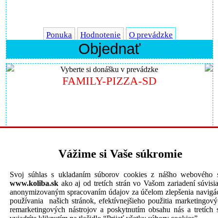
Ponuka
Hodnotenie
O prevádzke
Objednať
Vyberte si donášku v prevádzke
FAMILY-PIZZA-SD
Vážime si Vaše súkromie
Ponuka
Hodnotenie
O prevádzke
Objednať
Svoj súhlas s ukladaním súborov cookies z nášho webového s
www.koliba.sk
ako aj od tretích strán vo Vašom zariadení súvisi
Vyberte si donášku v prevádzke
anonymizovaným spracovaním údajov za účelom zlepšenia navigác
ARDEN-KEBAB-A-PIZZA
používania našich stránok, efektívnejšieho použitia marketingov
remarketingových nástrojov a poskytnutím obsahu nás a tretích s