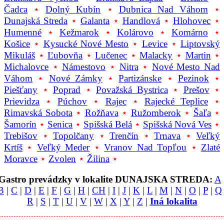
Čadca
⋆
Dolný Kubín
⋆
Dubnica Nad Váhom
⋆
Dunajská Streda
⋆
Galanta
⋆
Handlová
⋆
Hlohovec
⋆
Humenné
⋆
Kežmarok
⋆
Kolárovo
⋆
Komárno
⋆
Košice
⋆
Kysucké Nové Mesto
⋆
Levice
⋆
Liptovský
Mikuláš
⋆
Ľubovňa
⋆
Lučenec
⋆
Malacky
⋆
Martin
⋆
Michalovce
⋆
Námestovo
⋆
Nitra
⋆
Nové Mesto Nad
Váhom
⋆
Nové Zámky
⋆
Partizánske
⋆
Pezinok
⋆
Piešťany
⋆
Poprad
⋆
Považská Bystrica
⋆
Prešov
⋆
Prievidza
⋆
Púchov
⋆
Rajec
⋆
Rajecké Teplice
⋆
Rimavská Sobota
⋆
Rožňava
⋆
Ružomberok
⋆
Šaľa
⋆
Šamorín
⋆
Senica
⋆
Spišská Belá
⋆
Spišská Nová Ves
⋆
Trebišov
⋆
Topolčany
⋆
Trenčín
⋆
Trnava
⋆
Veľký
Krtíš
⋆
Veľký Meder
⋆
Vranov Nad Topľou
⋆
Zlaté
Moravce
⋆
Zvolen
⋆
Žilina
⋆
Gastro prevádzky v lokalite DUNAJSKA STREDA:
A
B
|
C
|
D
|
E
|
F
|
G
|
H
|
CH
|
I
|
J
|
K
|
L
|
M
|
N
|
O
|
P
|
Q
R
|
S
|
T
|
U
|
V
|
W
|
X
|
Y
|
Z
|
Iná lokalita