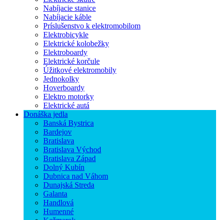
Nabíjacie stanice
Nabíjacie káble
Príslušenstvo k elektromobilom
Elektrobicykle
Elektrické kolobežky
Elektroboardy
Elektrické korčule
Úžitkové elektromobily
Jednokolky
Hoverboardy
Elektro motorky
Elektrické autá
Donáška jedla
Banská Bystrica
Bardejov
Bratislava
Bratislava Východ
Bratislava Západ
Dolný Kubín
Dubnica nad Váhom
Dunajská Streda
Galanta
Handlová
Humenné