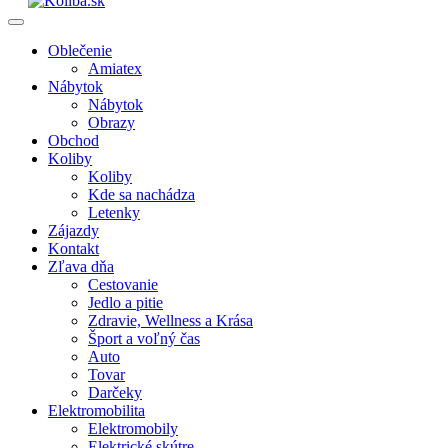
Oblečenie
Amiatex
Nábytok
Nábytok
Obrazy
Obchod
Koliby
Koliby
Kde sa nachádza
Letenky
Zájazdy
Kontakt
Zľava dňa
Cestovanie
Jedlo a pitie
Zdravie, Wellness a Krása
Šport a voľný čas
Auto
Tovar
Darčeky
Elektromobilita
Elektromobily
Elektrické skútre