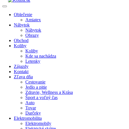
Oblečenie
Amiatex
Nábytok
Nábytok
Obrazy
Obchod
Koliby
Koliby
Kde sa nachádza
Letenky
Zájazdy
Kontakt
Zľava dňa
Cestovanie
Jedlo a pitie
Zdravie, Wellness a Krása
Šport a voľný čas
Auto
Tovar
Darčeky
Elektromobilita
Elektromobily
Elektrické skútre