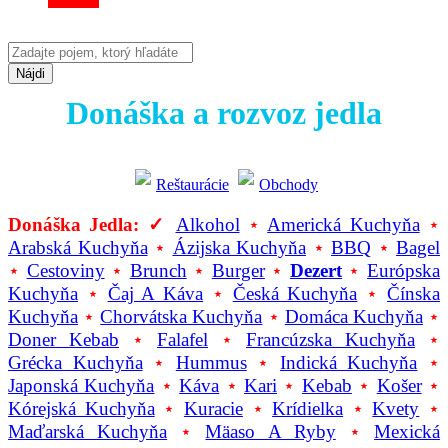
Nájdi
Donáška a rozvoz jedla
Reštaurácie
Obchody
Donáška Jedla: ✓
Alkohol
⋆
Americká Kuchyňa
⋆
Arabská Kuchyňa
⋆
Ázijska Kuchyňa
⋆
BBQ
⋆
Bagel
⋆
Cestoviny
⋆
Brunch
⋆
Burger
⋆
Dezert
⋆
Európska
Kuchyňa
⋆
Čaj A Káva
⋆
Česká Kuchyňa
⋆
Čínska
Kuchyňa
⋆
Chorvátska Kuchyňa
⋆
Domáca Kuchyňa
⋆
Doner Kebab
⋆
Falafel
⋆
Francúzska Kuchyňa
⋆
Grécka Kuchyňa
⋆
Hummus
⋆
Indická Kuchyňa
⋆
Japonská Kuchyňa
⋆
Káva
⋆
Kari
⋆
Kebab
⋆
Košer
⋆
Kórejská Kuchyňa
⋆
Kuracie
⋆
Krídielka
⋆
Kvety
⋆
Maďarská Kuchyňa
⋆
Mäaso A Ryby
⋆
Mexická