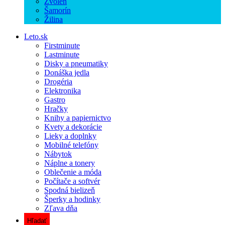
Zvolen
Šamorín
Žilina
Leto.sk
Firstminute
Lastminute
Disky a pneumatiky
Donáška jedla
Drogéria
Elektronika
Gastro
Hračky
Knihy a papiernictvo
Kvety a dekorácie
Lieky a doplnky
Mobilné telefóny
Nábytok
Náplne a tonery
Oblečenie a móda
Počítače a softvér
Spodná bielizeň
Šperky a hodinky
Zľava dňa
Hľadať