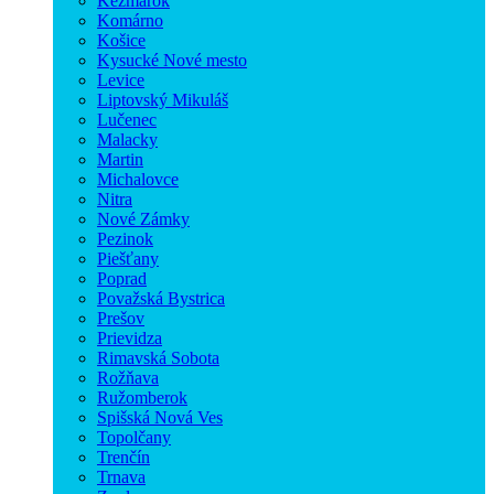
Kežmarok
Komárno
Košice
Kysucké Nové mesto
Levice
Liptovský Mikuláš
Lučenec
Malacky
Martin
Michalovce
Nitra
Nové Zámky
Pezinok
Piešťany
Poprad
Považská Bystrica
Prešov
Prievidza
Rimavská Sobota
Rožňava
Ružomberok
Spišská Nová Ves
Topolčany
Trenčín
Trnava