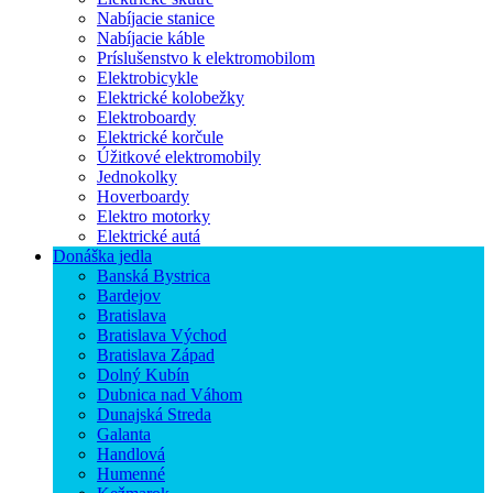
Nabíjacie stanice
Nabíjacie káble
Príslušenstvo k elektromobilom
Elektrobicykle
Elektrické kolobežky
Elektroboardy
Elektrické korčule
Úžitkové elektromobily
Jednokolky
Hoverboardy
Elektro motorky
Elektrické autá
Donáška jedla
Banská Bystrica
Bardejov
Bratislava
Bratislava Východ
Bratislava Západ
Dolný Kubín
Dubnica nad Váhom
Dunajská Streda
Galanta
Handlová
Humenné