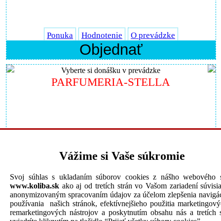
Ponuka
Hodnotenie
O prevádzke
Objednať
Vyberte si donášku v prevádzke
PARFUMERIA-STELLA
Vážime si Vaše súkromie
Ponuka
Hodnotenie
O prevádzke
Objednať
Svoj súhlas s ukladaním súborov cookies z nášho webového s
www.koliba.sk
ako aj od tretích strán vo Vašom zariadení súvisi
Vyberte si donášku v prevádzke
anonymizovaným spracovaním údajov za účelom zlepšenia navigác
PIZZA-STENIA
používania našich stránok, efektívnejšieho použitia marketingov
remarketingových nástrojov a poskytnutím obsahu nás a tretích s