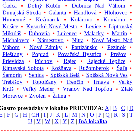
Čadca
⋆
Dolný Kubín
⋆
Dubnica Nad Váhom
⋆
Dunajská Streda
⋆
Galanta
⋆
Handlová
⋆
Hlohovec
⋆
Humenné
⋆
Kežmarok
⋆
Kolárovo
⋆
Komárno
⋆
Košice
⋆
Kysucké Nové Mesto
⋆
Levice
⋆
Liptovský
Mikuláš
⋆
Ľubovňa
⋆
Lučenec
⋆
Malacky
⋆
Martin
⋆
Michalovce
⋆
Námestovo
⋆
Nitra
⋆
Nové Mesto Nad
Váhom
⋆
Nové Zámky
⋆
Partizánske
⋆
Pezinok
⋆
Piešťany
⋆
Poprad
⋆
Považská Bystrica
⋆
Prešov
⋆
Prievidza
⋆
Púchov
⋆
Rajec
⋆
Rajecké Teplice
⋆
Rimavská Sobota
⋆
Rožňava
⋆
Ružomberok
⋆
Šaľa
⋆
Šamorín
⋆
Senica
⋆
Spišská Belá
⋆
Spišská Nová Ves
⋆
Trebišov
⋆
Topolčany
⋆
Trenčín
⋆
Trnava
⋆
Veľký
Krtíš
⋆
Veľký Meder
⋆
Vranov Nad Topľou
⋆
Zlaté
Moravce
⋆
Zvolen
⋆
Žilina
⋆
Gastro prevádzky v lokalite PRIEVIDZA:
A
|
B
|
C
|
D
E
|
F
|
G
|
H
|
CH
|
I
|
J
|
K
|
L
|
M
|
N
|
O
|
P
|
Q
|
R
|
S
|
T
U
|
V
|
W
|
X
|
Y
|
Z
|
Iná lokalita