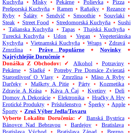
Kuchyňa
⋆
Misky
⋆
Pekárne
⋆
Polievka
⋆
Pizza
⋆
Prešporská Kuchyňa
⋆
Ramen
⋆
Raňajky
⋆
Rezance
⋆
Ryby
⋆
Šaláty
⋆
Sendvič
⋆
Smoothie
⋆
Souvlaki
⋆
Steak
⋆
Street Food
⋆
Stredomorská Kuchyňa
⋆
Sushi
⋆
Talianska Kuchyňa
⋆
Tapas
⋆
Thajská Kuchyňa
⋆
Turecká Kuchyňa
⋆
Udon
⋆
Vegan
⋆
Vegeteriánska
Kychyňa
⋆
Vietnamská Kuchyňa
⋆
Wraps
⋆
Zdravá
⋆
Zmrzlina
⋆
Práve Populárne
⋆
Novinky
⋆
Najrýchlejšie Doručenie
⋆
Donáška Z Obchodov: ✓
Alkohol
⋆
Potraviny
⋆
Pekárne
⋆
Sladké
⋆
Potreby Pre Domáce Zvieratá
⋆
Starostlivosť O Vlasy
⋆
Zmrzlina
⋆
Mäso A Ryby
⋆
Darčeky
⋆
Maškrty A Pitie
⋆
Párty
⋆
Kozmetika
⋆
Zdravie A Krása
⋆
Káva A Čaj
⋆
Kvetiny
⋆
Deli
⋆
Domov A Dekorácie
⋆
Elektronika
⋆
Hračky A Hry
⋆
Erotické Produkty
⋆
Príslušenstvo
⋆
Šperky
⋆
Apple
⋆
Športy
⋆
Zruš Výber Jedla/tovaru
Vyberte Lokalitu Doručenia: ✓
Banská Bystrica
⋆
Bánovce Nad Bebravou
⋆
Bardejov
⋆
Bratislava
⋆
Bratislava Východ
⋆
Bratislava Západ
⋆
Brezno
⋆