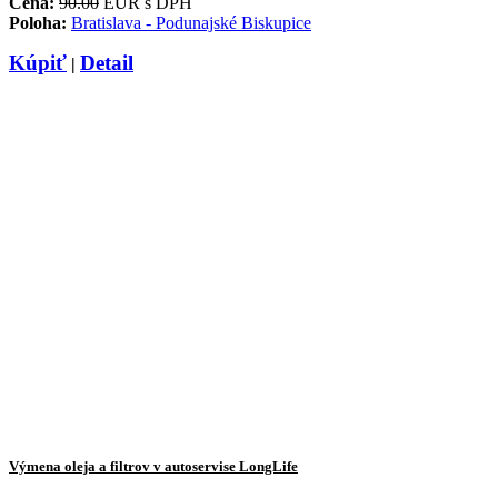
Cena:
90.00
EUR s DPH
Poloha:
Bratislava - Podunajské Biskupice
Kúpiť
Detail
|
Výmena oleja a filtrov v autoservise LongLife