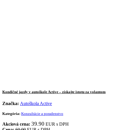
Kondičné jazdy v autoškole Active – získajte istotu za volantom
Značka:
Autoškola Active
Kategória:
Konzultácie a poradenstvo
39.90
Akciová cena:
EUR s DPH
Cena:
60.00
EUR s DPH