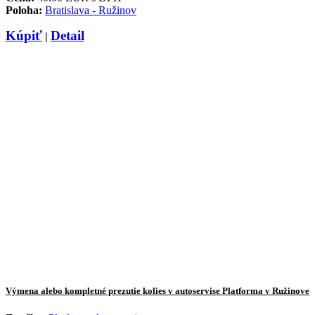
Poloha:
Bratislava - Ružinov
Kúpiť
Detail
|
Výmena alebo kompletné prezutie kolies v autoservise Platforma v Ružinove