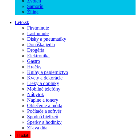
Zvolen
Šamorín
Žilina
Leto.sk
Firstminute
Lastminute
Disky a pneumatiky
Donáška jedla
Drogéria
Elektronika
Gastro
Hračky
Knihy a papiernictvo
Kvety a dekorácie
Lieky a doplnky
Mobilné telefóny
Nábytok
Náplne a tonery
Oblečenie a móda
Počítače a softvér
Spodná bielizeň
Šperky a hodinky
Zľava dňa
Hľadať