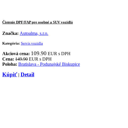
Čistenie DPF/FAP pre osobné a SUV vozidlá
Značka:
Autoalma, s.r.o.
Kategória:
Servis vozidla
109.90
Akciová cena:
EUR s DPH
Cena:
149.90
EUR s DPH
Poloha:
Bratislava - Podunajské Biskupice
Kúpiť
Detail
|