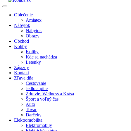
Oblečenie
Amiatex
Nábytok
Nábytok
Obrazy
Obchod
Koliby
Koliby
Kde sa nachádza
Letenky
Zájazdy
Kontakt
Zľava dňa
Cestovanie
Jedlo a pitie
Zdravie, Wellness a Krása
Šport a voľný čas
Auto
Tovar
Darčeky
Elektromobilita
Elektromobily
Elektrické skútre