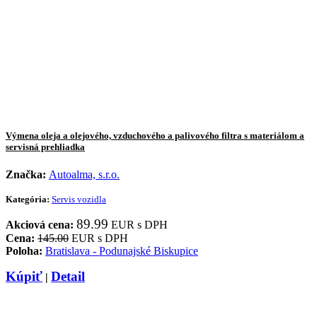
Výmena oleja a olejového, vzduchového a palivového filtra s materiálom a
servisná prehliadka
Značka:
Autoalma, s.r.o.
Kategória:
Servis vozidla
89.99
Akciová cena:
EUR s DPH
Cena:
145.00
EUR s DPH
Poloha:
Bratislava - Podunajské Biskupice
Kúpiť
Detail
|