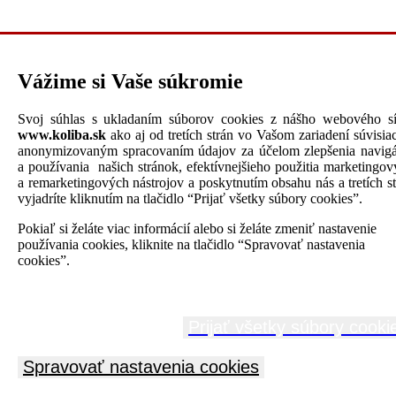
Vážime si Vaše súkromie
Svoj súhlas s ukladaním súborov cookies z nášho webového sí
www.koliba.sk
ako aj od tretích strán vo Vašom zariadení súvisia
anonymizovaným spracovaním údajov za účelom zlepšenia navigá
a používania našich stránok, efektívnejšieho použitia marketingo
a remarketingových nástrojov a poskytnutím obsahu nás a tretích s
vyjadríte kliknutím na tlačidlo “Prijať všetky súbory cookies”.
Pokiaľ si želáte viac informácií alebo si želáte zmeniť nastavenie
používania cookies, kliknite na tlačidlo “Spravovať nastavenia
cookies”.
Kompletné umytie interiéru a exteriéru vozidla s prémiovou auto
kozmetikou a dezinfekcia ozónom v H&S GARAGE
Prijať všetky súbory cooki
Značka:
H&amp;S GARAGE
Kategória:
Umytie vozidla
Spravovať nastavenia cookies
17.90
Akciová cena:
EUR s DPH