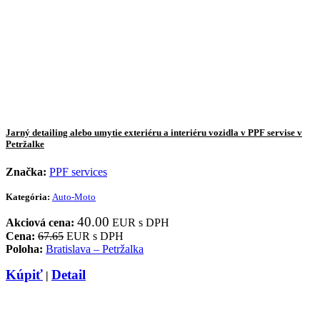
Jarný detailing alebo umytie exteriéru a interiéru vozidla v PPF servise v
Petržalke
Značka:
PPF services
Kategória:
Auto-Moto
40.00
Akciová cena:
EUR s DPH
Cena:
67.65
EUR s DPH
Poloha:
Bratislava – Petržalka
Kúpiť
Detail
|