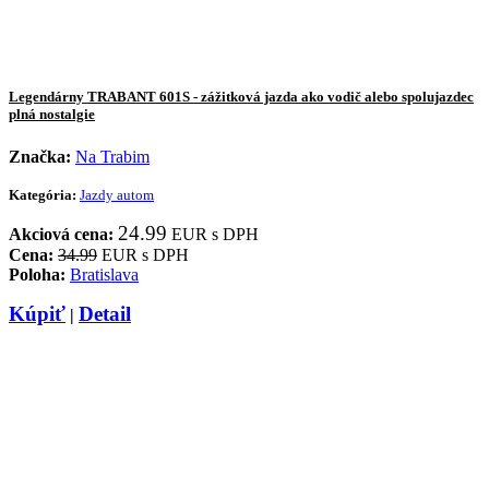
Legendárny TRABANT 601S - zážitková jazda ako vodič alebo spolujazdec
plná nostalgie
Značka:
Na Trabim
Kategória:
Jazdy autom
24.99
Akciová cena:
EUR s DPH
Cena:
34.99
EUR s DPH
Poloha:
Bratislava
Kúpiť
Detail
|