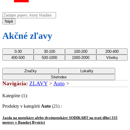
Nájdi
Akčné zľavy
0-30
30-100
100-200
200-400
400-500
500-1000
1000-2000
Všetky
Značky
Lokality
SiteIndex
Navigácia:
ZLAVY
>
Auto
>
Kategórie (1):
Produkty
v kategórii
Auto
(21) :
Jazda na motokáre alebo dvojmotokáre SODIKART na trati dlhej 335
metrov v Banskej Bystrici