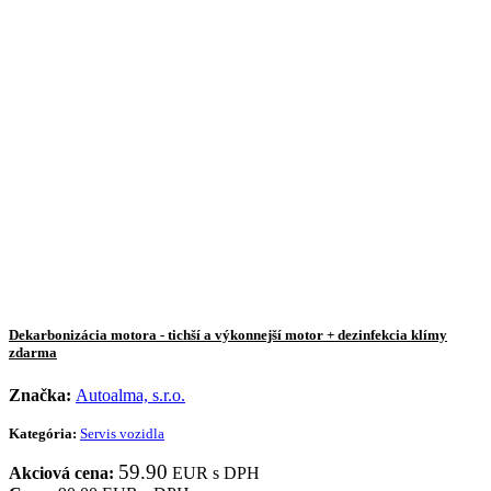
Dekarbonizácia motora - tichší a výkonnejší motor + dezinfekcia klímy
zdarma
Značka:
Autoalma, s.r.o.
Kategória:
Servis vozidla
59.90
Akciová cena:
EUR s DPH