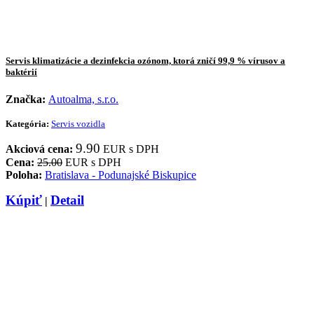
Servis klimatizácie a dezinfekcia ozónom, ktorá zničí 99,9 % vírusov a
baktérií
Značka:
Autoalma, s.r.o.
Kategória:
Servis vozidla
9.90
Akciová cena:
EUR s DPH
Cena:
25.00
EUR s DPH
Poloha:
Bratislava - Podunajské Biskupice
Kúpiť
Detail
|