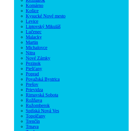
Kežmarok
Komárno
Košice
Kysucké Nové mesto
Levice
Liptovský Mikuláš
Lučenec
Malacky
Martin
Michalovce
Nitra
Nové Zámky
Pezinok
Piešťany
Poprad
Považská Bystrica
Prešov
Prievidza
Rimavská Sobota
Rožňava
Ružomberok
Spišská Nová Ves
Topolčany
Trenčín
Trnava