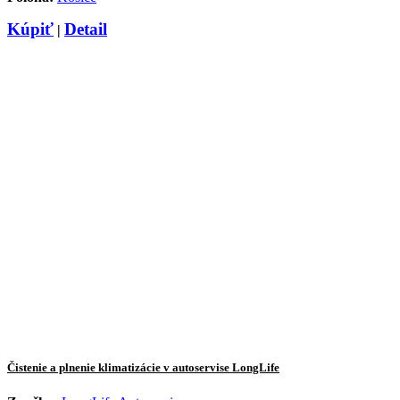
Kúpiť
Detail
|
Čistenie a plnenie klimatizácie v autoservise LongLife