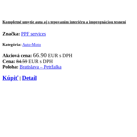
Kompletné umytie auta aj s tepovaním interiéru a impregnáciou tesnení
Značka:
PPF services
Kategória:
Auto-Moto
66.90
Akciová cena:
EUR s DPH
Cena:
84.59
EUR s DPH
Poloha:
Bratislava – Petržalka
Kúpiť
Detail
|