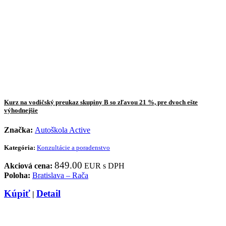
Kurz na vodičský preukaz skupiny B so zľavou 21 %, pre dvoch ešte
výhodnejšie
Značka:
Autoškola Active
Kategória:
Konzultácie a poradenstvo
849.00
Akciová cena:
EUR s DPH
Poloha:
Bratislava – Rača
Kúpiť
Detail
|