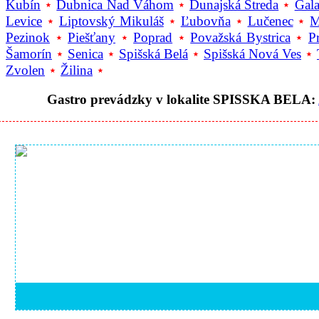
Kubín
⋆
Dubnica Nad Váhom
⋆
Dunajská Streda
⋆
Gala
Levice
⋆
Liptovský Mikuláš
⋆
Ľubovňa
⋆
Lučenec
⋆
M
Pezinok
⋆
Piešťany
⋆
Poprad
⋆
Považská Bystrica
⋆
P
Šamorín
⋆
Senica
⋆
Spišská Belá
⋆
Spišská Nová Ves
⋆
Zvolen
⋆
Žilina
⋆
Gastro prevádzky v lokalite SPISSKA BELA: