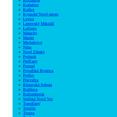
Kežmarok
Komárno
Košice
Kysucké Nové mesto
Levice
Liptovský Mikuláš
Lučenec
Malacky
Martin
Michalovce
Nitra
Nové Zámky
Pezinok
Piešťany
Poprad
Považská Bystrica
Prešov
Prievidza
Rimavská Sobota
Rožňava
Ružomberok
Spišská Nová Ves
Topolčany
Trenčín
Trnava