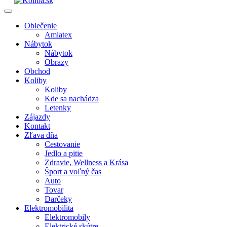
Oblečenie
Amiatex
Nábytok
Nábytok
Obrazy
Obchod
Koliby
Koliby
Kde sa nachádza
Letenky
Zájazdy
Kontakt
Zľava dňa
Cestovanie
Jedlo a pitie
Zdravie, Wellness a Krása
Šport a voľný čas
Auto
Tovar
Darčeky
Elektromobilita
Elektromobily
Elektrické skútre