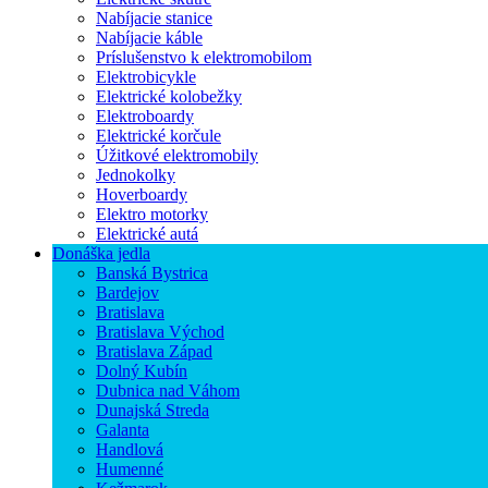
Nabíjacie stanice
Nabíjacie káble
Príslušenstvo k elektromobilom
Elektrobicykle
Elektrické kolobežky
Elektroboardy
Elektrické korčule
Úžitkové elektromobily
Jednokolky
Hoverboardy
Elektro motorky
Elektrické autá
Donáška jedla
Banská Bystrica
Bardejov
Bratislava
Bratislava Východ
Bratislava Západ
Dolný Kubín
Dubnica nad Váhom
Dunajská Streda
Galanta
Handlová
Humenné