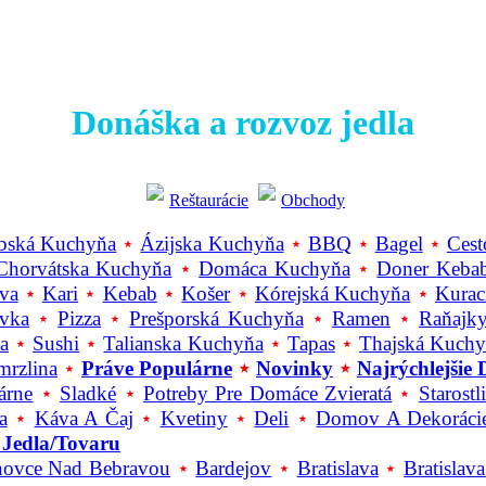
Donáška a rozvoz jedla
Reštaurácie
Obchody
bská Kuchyňa
⋆
Ázijska Kuchyňa
⋆
BBQ
⋆
Bagel
⋆
Cest
Chorvátska Kuchyňa
⋆
Domáca Kuchyňa
⋆
Doner Keba
va
⋆
Kari
⋆
Kebab
⋆
Košer
⋆
Kórejská Kuchyňa
⋆
Kurac
evka
⋆
Pizza
⋆
Prešporská Kuchyňa
⋆
Ramen
⋆
Raňajk
a
⋆
Sushi
⋆
Talianska Kuchyňa
⋆
Tapas
⋆
Thajská Kuch
mrzlina
⋆
Práve Populárne
⋆
Novinky
⋆
Najrýchlejšie 
árne
⋆
Sladké
⋆
Potreby Pre Domáce Zvieratá
⋆
Starost
a
⋆
Káva A Čaj
⋆
Kvetiny
⋆
Deli
⋆
Domov A Dekoráci
 Jedla/tovaru
ovce Nad Bebravou
⋆
Bardejov
⋆
Bratislava
⋆
Bratislav