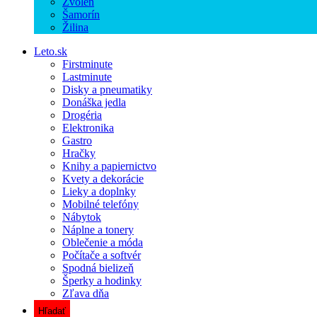
Zvolen
Šamorín
Žilina
Leto.sk
Firstminute
Lastminute
Disky a pneumatiky
Donáška jedla
Drogéria
Elektronika
Gastro
Hračky
Knihy a papiernictvo
Kvety a dekorácie
Lieky a doplnky
Mobilné telefóny
Nábytok
Náplne a tonery
Oblečenie a móda
Počítače a softvér
Spodná bielizeň
Šperky a hodinky
Zľava dňa
Hľadať