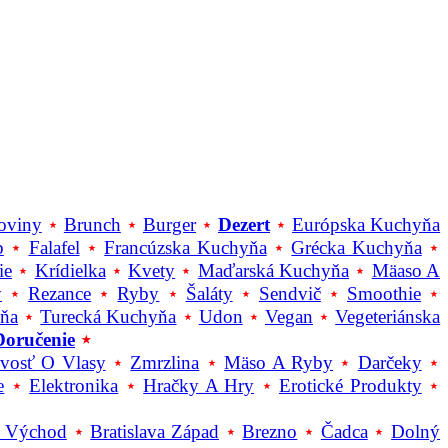
oviny
⋆
Brunch
⋆
Burger
⋆
Dezert
⋆
Európska Kuchyňa
b
⋆
Falafel
⋆
Francúzska Kuchyňa
⋆
Grécka Kuchyňa
⋆
ie
⋆
Krídielka
⋆
Kvety
⋆
Maďarská Kuchyňa
⋆
Mäaso A
y
⋆
Rezance
⋆
Ryby
⋆
Šaláty
⋆
Sendvič
⋆
Smoothie
⋆
yňa
⋆
Turecká Kuchyňa
⋆
Udon
⋆
Vegan
⋆
Vegeteriánska
Doručenie
⋆
livosť O Vlasy
⋆
Zmrzlina
⋆
Mäso A Ryby
⋆
Darčeky
⋆
e
⋆
Elektronika
⋆
Hračky A Hry
⋆
Erotické Produkty
⋆
a Východ
⋆
Bratislava Západ
⋆
Brezno
⋆
Čadca
⋆
Dolný