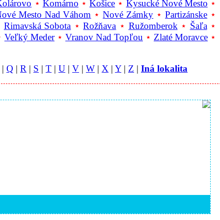
Kolárovo
⋆
Komárno
⋆
Košice
⋆
Kysucké Nové Mesto
⋆
ové Mesto Nad Váhom
⋆
Nové Zámky
⋆
Partizánske
⋆
⋆
Rimavská Sobota
⋆
Rožňava
⋆
Ružomberok
⋆
Šaľa
⋆
⋆
Veľký Meder
⋆
Vranov Nad Topľou
⋆
Zlaté Moravce
⋆
|
Q
|
R
|
S
|
T
|
U
|
V
|
W
|
X
|
Y
|
Z
|
Iná lokalita