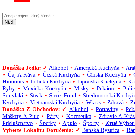
Nájdi
Donáška Jedla: ✓
Alkohol
⋆
Americká Kuchyňa
⋆
Ara
⋆
Čaj A Káva
⋆
Česká Kuchyňa
⋆
Čínska Kuchyňa
⋆
Hummus
⋆
Indická Kuchyňa
⋆
Japonská Kuchyňa
⋆
Ká
Ryby
⋆
Mexická Kuchyňa
⋆
Misky
⋆
Pekárne
⋆
Poli
Souvlaki
⋆
Steak
⋆
Street Food
⋆
Stredomorská Kuchyň
Kychyňa
⋆
Vietnamská Kuchyňa
⋆
Wraps
⋆
Zdravá
⋆
Z
Donáška Z Obchodov: ✓
Alkohol
⋆
Potraviny
⋆
Pek
Maškrty A Pitie
⋆
Párty
⋆
Kozmetika
⋆
Zdravie A Krás
Príslušenstvo
⋆
Šperky
⋆
Apple
⋆
Športy
⋆
Zruš Výber
Vyberte Lokalitu Doručenia: ✓
Banská Bystrica
⋆
Bán