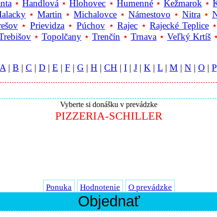
nta
⋆
Handlová
⋆
Hlohovec
⋆
Humenné
⋆
Kežmarok
⋆
alacky
⋆
Martin
⋆
Michalovce
⋆
Námestovo
⋆
Nitra
⋆
N
rešov
⋆
Prievidza
⋆
Púchov
⋆
Rajec
⋆
Rajecké Teplice
Trebišov
⋆
Topolčany
⋆
Trenčín
⋆
Trnava
⋆
Veľký Krtíš
A
|
B
|
C
|
D
|
E
|
F
|
G
|
H
|
CH
|
I
|
J
|
K
|
L
|
M
|
N
|
O
|
P
Vyberte si donášku v prevádzke
PIZZERIA-SCHILLER
Ponuka
Hodnotenie
O prevádzke
Objednať