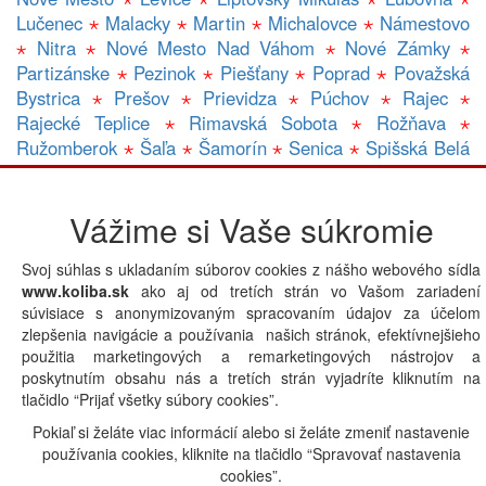
Lučenec
⋆
Malacky
⋆
Martin
⋆
Michalovce
⋆
Námestovo
⋆
Nitra
⋆
Nové Mesto Nad Váhom
⋆
Nové Zámky
⋆
Partizánske
⋆
Pezinok
⋆
Piešťany
⋆
Poprad
⋆
Považská
Bystrica
⋆
Prešov
⋆
Prievidza
⋆
Púchov
⋆
Rajec
⋆
Rajecké Teplice
⋆
Rimavská Sobota
⋆
Rožňava
⋆
Ružomberok
⋆
Šaľa
⋆
Šamorín
⋆
Senica
⋆
Spišská Belá
⋆
Spišská Nová Ves
⋆
Trebišov
⋆
Topolčany
⋆
Trenčín
⋆
Trnava
⋆
Veľký Krtíš
⋆
Veľký Meder
⋆
Vranov Nad Topľou
Vážime si Vaše súkromie
⋆
Zlaté Moravce
⋆
Zvolen
⋆
Žilina
⋆
Gastro prevádzky v lokalite LUCENEC:
A
|
B
|
C
|
D
|
E
|
Svoj súhlas s ukladaním súborov cookies z nášho webového sídla
F
|
G
|
H
|
CH
|
I
|
J
|
K
|
L
|
M
|
N
|
O
|
P
|
Q
|
R
|
S
|
T
|
U
|
www.koliba.sk
ako aj od tretích strán vo Vašom zariadení
V
|
W
|
X
|
Y
|
Z
|
Iná lokalita
súvisiace s anonymizovaným spracovaním údajov za účelom
zlepšenia navigácie a používania našich stránok, efektívnejšieho
použitia marketingových a remarketingových nástrojov a
poskytnutím obsahu nás a tretích strán vyjadríte kliknutím na
Powered by
tlačidlo “Prijať všetky súbory cookies”.
Pokiaľ si želáte viac informácií alebo si želáte zmeniť nastavenie
používania cookies, kliknite na tlačidlo “Spravovať nastavenia
cookies”.