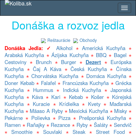
Donáška a rozvoz jedla
Reštaurácie
Obchody
Donáška Jedla: ✓
Alkohol
⋆
Americká Kuchyňa
⋆
Arabská Kuchyňa
⋆
Ázijska Kuchyňa
⋆
BBQ
⋆
Bagel
⋆
Cestoviny
⋆
Brunch
⋆
Burger
⋆
Dezert
⋆
Európska
Kuchyňa
⋆
Čaj A Káva
⋆
Česká Kuchyňa
⋆
Čínska
Kuchyňa
⋆
Chorvátska Kuchyňa
⋆
Domáca Kuchyňa
⋆
Doner Kebab
⋆
Falafel
⋆
Francúzska Kuchyňa
⋆
Grécka
Kuchyňa
⋆
Hummus
⋆
Indická Kuchyňa
⋆
Japonská
Kuchyňa
⋆
Káva
⋆
Kari
⋆
Kebab
⋆
Košer
⋆
Kórejská
Kuchyňa
⋆
Kuracie
⋆
Krídielka
⋆
Kvety
⋆
Maďarská
Kuchyňa
⋆
Mäaso A Ryby
⋆
Mexická Kuchyňa
⋆
Misky
⋆
Pekárne
⋆
Polievka
⋆
Pizza
⋆
Prešporská Kuchyňa
⋆
Ramen
⋆
Raňajky
⋆
Rezance
⋆
Ryby
⋆
Šaláty
⋆
Sendvič
⋆
Smoothie
⋆
Souvlaki
⋆
Steak
⋆
Street Food
⋆