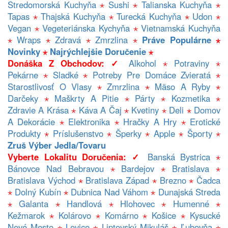
Stredomorská Kuchyňa
⋆
Sushi
⋆
Talianska Kuchyňa
⋆
Tapas
⋆
Thajská Kuchyňa
⋆
Turecká Kuchyňa
⋆
Udon
⋆
Vegan
⋆
Vegeteriánska Kychyňa
⋆
Vietnamská Kuchyňa
⋆
Wraps
⋆
Zdravá
⋆
Zmrzlina
⋆
Práve Populárne
⋆
Novinky
⋆
Najrýchlejšie Doručenie
⋆
Donáška Z Obchodov: ✓
Alkohol
⋆
Potraviny
⋆
Pekárne
⋆
Sladké
⋆
Potreby Pre Domáce Zvieratá
⋆
Starostlivosť O Vlasy
⋆
Zmrzlina
⋆
Mäso A Ryby
⋆
Darčeky
⋆
Maškrty A Pitie
⋆
Párty
⋆
Kozmetika
⋆
Zdravie A Krása
⋆
Káva A Čaj
⋆
Kvetiny
⋆
Deli
⋆
Domov
A Dekorácie
⋆
Elektronika
⋆
Hračky A Hry
⋆
Erotické
Produkty
⋆
Príslušenstvo
⋆
Šperky
⋆
Apple
⋆
Športy
⋆
Zruš Výber Jedla/tovaru
Vyberte Lokalitu Doručenia: ✓
Banská Bystrica
⋆
Bánovce Nad Bebravou
⋆
Bardejov
⋆
Bratislava
⋆
Bratislava Východ
⋆
Bratislava Západ
⋆
Brezno
⋆
Čadca
⋆
Dolný Kubín
⋆
Dubnica Nad Váhom
⋆
Dunajská Streda
⋆
Galanta
⋆
Handlová
⋆
Hlohovec
⋆
Humenné
⋆
Kežmarok
⋆
Kolárovo
⋆
Komárno
⋆
Košice
⋆
Kysucké
Nové Mesto
⋆
Levice
⋆
Liptovský Mikuláš
⋆
Ľubovňa
⋆