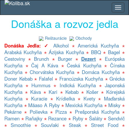
Donáška a rozvoz jedla
Reštaurácie
Obchody
Donáška Jedla: ✓
Alkohol
⋆
Americká Kuchyňa
⋆
Arabská Kuchyňa
⋆
Ázijska Kuchyňa
⋆
BBQ
⋆
Bagel
⋆
Cestoviny
⋆
Brunch
⋆
Burger
⋆
Dezert
⋆
Európska
Kuchyňa
⋆
Čaj A Káva
⋆
Česká Kuchyňa
⋆
Čínska
Kuchyňa
⋆
Chorvátska Kuchyňa
⋆
Domáca Kuchyňa
⋆
Doner Kebab
⋆
Falafel
⋆
Francúzska Kuchyňa
⋆
Grécka
Kuchyňa
⋆
Hummus
⋆
Indická Kuchyňa
⋆
Japonská
Kuchyňa
⋆
Káva
⋆
Kari
⋆
Kebab
⋆
Košer
⋆
Kórejská
Kuchyňa
⋆
Kuracie
⋆
Krídielka
⋆
Kvety
⋆
Maďarská
Kuchyňa
⋆
Mäaso A Ryby
⋆
Mexická Kuchyňa
⋆
Misky
⋆
Pekárne
⋆
Polievka
⋆
Pizza
⋆
Prešporská Kuchyňa
⋆
Ramen
⋆
Raňajky
⋆
Rezance
⋆
Ryby
⋆
Šaláty
⋆
Sendvič
⋆
Smoothie
⋆
Souvlaki
⋆
Steak
⋆
Street Food
⋆