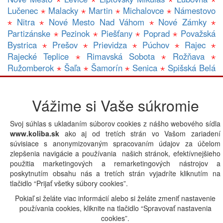
Lučenec
⋆
Malacky
⋆
Martin
⋆
Michalovce
⋆
Námestovo
⋆
Nitra
⋆
Nové Mesto Nad Váhom
⋆
Nové Zámky
⋆
Partizánske
⋆
Pezinok
⋆
Piešťany
⋆
Poprad
⋆
Považská
Bystrica
⋆
Prešov
⋆
Prievidza
⋆
Púchov
⋆
Rajec
⋆
Rajecké Teplice
⋆
Rimavská Sobota
⋆
Rožňava
⋆
Ružomberok
⋆
Šaľa
⋆
Šamorín
⋆
Senica
⋆
Spišská Belá
⋆
Spišská Nová Ves
⋆
Trebišov
⋆
Topolčany
⋆
Trenčín
⋆
Trnava
⋆
Veľký Krtíš
⋆
Veľký Meder
⋆
Vranov Nad Topľou
Vážime si Vaše súkromie
⋆
Zlaté Moravce
⋆
Zvolen
⋆
Žilina
⋆
Gastro prevádzky v lokalite CADCA:
A
|
B
|
C
|
D
|
E
|
F
|
Svoj súhlas s ukladaním súborov cookies z nášho webového sídla
G
|
H
|
CH
|
I
|
J
|
K
|
L
|
M
|
N
|
O
|
P
|
Q
|
R
|
S
|
T
|
U
|
V
|
www.koliba.sk
ako aj od tretích strán vo Vašom zariadení
W
|
X
|
Y
|
Z
|
Iná lokalita
súvisiace s anonymizovaným spracovaním údajov za účelom
zlepšenia navigácie a používania našich stránok, efektívnejšieho
použitia marketingových a remarketingových nástrojov a
poskytnutím obsahu nás a tretích strán vyjadríte kliknutím na
Powered by
tlačidlo “Prijať všetky súbory cookies”.
Pokiaľ si želáte viac informácií alebo si želáte zmeniť nastavenie
používania cookies, kliknite na tlačidlo “Spravovať nastavenia
cookies”.