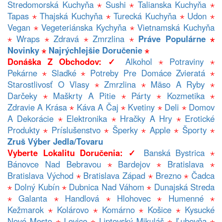
Stredomorská Kuchyňa
⋆
Sushi
⋆
Talianska Kuchyňa
⋆
Tapas
⋆
Thajská Kuchyňa
⋆
Turecká Kuchyňa
⋆
Udon
⋆
Vegan
⋆
Vegeteriánska Kychyňa
⋆
Vietnamská Kuchyňa
⋆
Wraps
⋆
Zdravá
⋆
Zmrzlina
⋆
Práve Populárne
⋆
Novinky
⋆
Najrýchlejšie Doručenie
⋆
Donáška Z Obchodov: ✓
Alkohol
⋆
Potraviny
⋆
Pekárne
⋆
Sladké
⋆
Potreby Pre Domáce Zvieratá
⋆
Starostlivosť O Vlasy
⋆
Zmrzlina
⋆
Mäso A Ryby
⋆
Darčeky
⋆
Maškrty A Pitie
⋆
Párty
⋆
Kozmetika
⋆
Zdravie A Krása
⋆
Káva A Čaj
⋆
Kvetiny
⋆
Deli
⋆
Domov
A Dekorácie
⋆
Elektronika
⋆
Hračky A Hry
⋆
Erotické
Produkty
⋆
Príslušenstvo
⋆
Šperky
⋆
Apple
⋆
Športy
⋆
Zruš Výber Jedla/tovaru
Vyberte Lokalitu Doručenia: ✓
Banská Bystrica
⋆
Bánovce Nad Bebravou
⋆
Bardejov
⋆
Bratislava
⋆
Bratislava Východ
⋆
Bratislava Západ
⋆
Brezno
⋆
Čadca
⋆
Dolný Kubín
⋆
Dubnica Nad Váhom
⋆
Dunajská Streda
⋆
Galanta
⋆
Handlová
⋆
Hlohovec
⋆
Humenné
⋆
Kežmarok
⋆
Kolárovo
⋆
Komárno
⋆
Košice
⋆
Kysucké
Nové Mesto
⋆
Levice
⋆
Liptovský Mikuláš
⋆
Ľubovňa
⋆