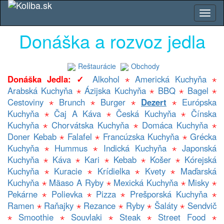
Donáška a rozvoz jedla
Reštaurácie
Obchody
Donáška Jedla: ✓
Alkohol
⋆
Americká Kuchyňa
⋆
Arabská Kuchyňa
⋆
Ázijska Kuchyňa
⋆
BBQ
⋆
Bagel
⋆
Cestoviny
⋆
Brunch
⋆
Burger
⋆
Dezert
⋆
Európska
Kuchyňa
⋆
Čaj A Káva
⋆
Česká Kuchyňa
⋆
Čínska
Kuchyňa
⋆
Chorvátska Kuchyňa
⋆
Domáca Kuchyňa
⋆
Doner Kebab
⋆
Falafel
⋆
Francúzska Kuchyňa
⋆
Grécka
Kuchyňa
⋆
Hummus
⋆
Indická Kuchyňa
⋆
Japonská
Kuchyňa
⋆
Káva
⋆
Kari
⋆
Kebab
⋆
Košer
⋆
Kórejská
Kuchyňa
⋆
Kuracie
⋆
Krídielka
⋆
Kvety
⋆
Maďarská
Kuchyňa
⋆
Mäaso A Ryby
⋆
Mexická Kuchyňa
⋆
Misky
⋆
Pekárne
⋆
Polievka
⋆
Pizza
⋆
Prešporská Kuchyňa
⋆
Ramen
⋆
Raňajky
⋆
Rezance
⋆
Ryby
⋆
Šaláty
⋆
Sendvič
⋆
Smoothie
⋆
Souvlaki
⋆
Steak
⋆
Street Food
⋆