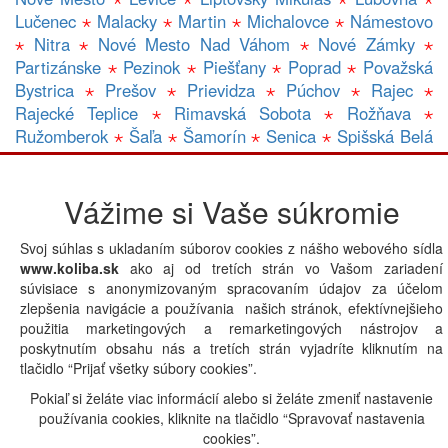
Lučenec
⋆
Malacky
⋆
Martin
⋆
Michalovce
⋆
Námestovo
⋆
Nitra
⋆
Nové Mesto Nad Váhom
⋆
Nové Zámky
⋆
Partizánske
⋆
Pezinok
⋆
Piešťany
⋆
Poprad
⋆
Považská
Bystrica
⋆
Prešov
⋆
Prievidza
⋆
Púchov
⋆
Rajec
⋆
Rajecké Teplice
⋆
Rimavská Sobota
⋆
Rožňava
⋆
Ružomberok
⋆
Šaľa
⋆
Šamorín
⋆
Senica
⋆
Spišská Belá
⋆
Spišská Nová Ves
⋆
Trebišov
⋆
Topolčany
⋆
Trenčín
⋆
Trnava
⋆
Veľký Krtíš
⋆
Veľký Meder
⋆
Vranov Nad Topľou
Vážime si Vaše súkromie
⋆
Zlaté Moravce
⋆
Zvolen
⋆
Žilina
⋆
Gastro prevádzky v lokalite CADCA:
A
|
B
|
C
|
D
|
E
|
F
|
Svoj súhlas s ukladaním súborov cookies z nášho webového sídla
G
|
H
|
CH
|
I
|
J
|
K
|
L
|
M
|
N
|
O
|
P
|
Q
|
R
|
S
|
T
|
U
|
V
|
www.koliba.sk
ako aj od tretích strán vo Vašom zariadení
W
|
X
|
Y
|
Z
|
Iná lokalita
súvisiace s anonymizovaným spracovaním údajov za účelom
zlepšenia navigácie a používania našich stránok, efektívnejšieho
použitia marketingových a remarketingových nástrojov a
poskytnutím obsahu nás a tretích strán vyjadríte kliknutím na
Powered by
tlačidlo “Prijať všetky súbory cookies”.
Pokiaľ si želáte viac informácií alebo si želáte zmeniť nastavenie
používania cookies, kliknite na tlačidlo “Spravovať nastavenia
cookies”.