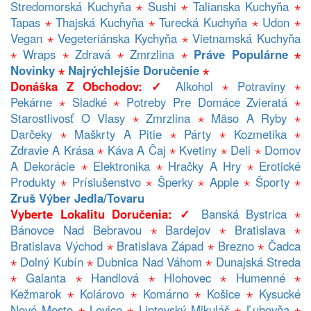
Stredomorská Kuchyňa
⋆
Sushi
⋆
Talianska Kuchyňa
⋆
Tapas
⋆
Thajská Kuchyňa
⋆
Turecká Kuchyňa
⋆
Udon
⋆
Vegan
⋆
Vegeteriánska Kychyňa
⋆
Vietnamská Kuchyňa
⋆
Wraps
⋆
Zdravá
⋆
Zmrzlina
⋆
Práve Populárne
⋆
Novinky
⋆
Najrýchlejšie Doručenie
⋆
Donáška Z Obchodov: ✓
Alkohol
⋆
Potraviny
⋆
Pekárne
⋆
Sladké
⋆
Potreby Pre Domáce Zvieratá
⋆
Starostlivosť O Vlasy
⋆
Zmrzlina
⋆
Mäso A Ryby
⋆
Darčeky
⋆
Maškrty A Pitie
⋆
Párty
⋆
Kozmetika
⋆
Zdravie A Krása
⋆
Káva A Čaj
⋆
Kvetiny
⋆
Deli
⋆
Domov
A Dekorácie
⋆
Elektronika
⋆
Hračky A Hry
⋆
Erotické
Produkty
⋆
Príslušenstvo
⋆
Šperky
⋆
Apple
⋆
Športy
⋆
Zruš Výber Jedla/tovaru
Vyberte Lokalitu Doručenia: ✓
Banská Bystrica
⋆
Bánovce Nad Bebravou
⋆
Bardejov
⋆
Bratislava
⋆
Bratislava Východ
⋆
Bratislava Západ
⋆
Brezno
⋆
Čadca
⋆
Dolný Kubín
⋆
Dubnica Nad Váhom
⋆
Dunajská Streda
⋆
Galanta
⋆
Handlová
⋆
Hlohovec
⋆
Humenné
⋆
Kežmarok
⋆
Kolárovo
⋆
Komárno
⋆
Košice
⋆
Kysucké
Nové Mesto
⋆
Levice
⋆
Liptovský Mikuláš
⋆
Ľubovňa
⋆