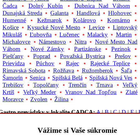
Čadca
⋆
Dolný Kubín
⋆
Dubnica Nad Váhom
⋆
Dunajská Streda
⋆
Galanta
⋆
Handlová
⋆
Hlohovec
⋆
Humenné
⋆
Kežmarok
⋆
Kolárovo
⋆
Komárno
⋆
Košice
⋆
Kysucké Nové Mesto
⋆
Levice
⋆
Liptovský
Mikuláš
⋆
Ľubovňa
⋆
Lučenec
⋆
Malacky
⋆
Martin
⋆
Michalovce
⋆
Námestovo
⋆
Nitra
⋆
Nové Mesto Nad
Váhom
⋆
Nové Zámky
⋆
Partizánske
⋆
Pezinok
⋆
Piešťany
⋆
Poprad
⋆
Považská Bystrica
⋆
Prešov
⋆
Prievidza
⋆
Púchov
⋆
Rajec
⋆
Rajecké Teplice
⋆
Rimavská Sobota
⋆
Rožňava
⋆
Ružomberok
⋆
Šaľa
⋆
Šamorín
⋆
Senica
⋆
Spišská Belá
⋆
Spišská Nová Ves
⋆
Trebišov
⋆
Topolčany
⋆
Trenčín
⋆
Trnava
⋆
Veľký
Krtíš
⋆
Veľký Meder
⋆
Vranov Nad Topľou
⋆
Zlaté
Moravce
⋆
Zvolen
⋆
Žilina
⋆
Gastro prevádzky v lokalite CADCA:
A
|
B
|
C
|
D
|
E
|
|
G
|
H
|
CH
|
I
|
J
|
K
|
L
|
M
|
N
|
O
|
P
|
Q
|
R
|
S
|
T
|
U
|
|
W
|
X
|
Y
|
Z
|
Iná lokalita
Vážime si Vaše súkromie