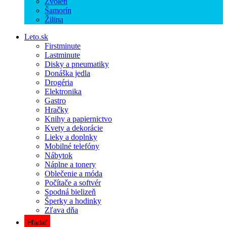
Zvolen
Šamorín
Žilina
Leto.sk
Firstminute
Lastminute
Disky a pneumatiky
Donáška jedla
Drogéria
Elektronika
Gastro
Hračky
Knihy a papiernictvo
Kvety a dekorácie
Lieky a doplnky
Mobilné telefóny
Nábytok
Náplne a tonery
Oblečenie a móda
Počítače a softvér
Spodná bielizeň
Šperky a hodinky
Zľava dňa
Hľadať