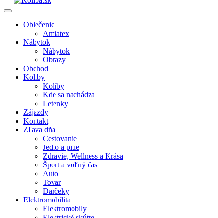
Oblečenie
Amiatex
Nábytok
Nábytok
Obrazy
Obchod
Koliby
Koliby
Kde sa nachádza
Letenky
Zájazdy
Kontakt
Zľava dňa
Cestovanie
Jedlo a pitie
Zdravie, Wellness a Krása
Šport a voľný čas
Auto
Tovar
Darčeky
Elektromobilita
Elektromobily
Elektrické skútre