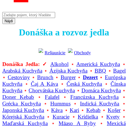
Nájdi
Donáška a rozvoz jedla
Reštaurácie
Obchody
Donáška Jedla: ✓
Alkohol
⋆
Americká Kuchyňa
⋆
Arabská Kuchyňa
⋆
Ázijska Kuchyňa
⋆
BBQ
⋆
Bagel
⋆
Cestoviny
⋆
Brunch
⋆
Burger
⋆
Dezert
⋆
Európska
Kuchyňa
⋆
Čaj A Káva
⋆
Česká Kuchyňa
⋆
Čínska
Kuchyňa
⋆
Chorvátska Kuchyňa
⋆
Domáca Kuchyňa
⋆
Doner Kebab
⋆
Falafel
⋆
Francúzska Kuchyňa
⋆
Grécka Kuchyňa
⋆
Hummus
⋆
Indická Kuchyňa
⋆
Japonská Kuchyňa
⋆
Káva
⋆
Kari
⋆
Kebab
⋆
Košer
⋆
Kórejská Kuchyňa
⋆
Kuracie
⋆
Krídielka
⋆
Kvety
⋆
Maďarská Kuchyňa
⋆
Mäaso A Ryby
⋆
Mexická