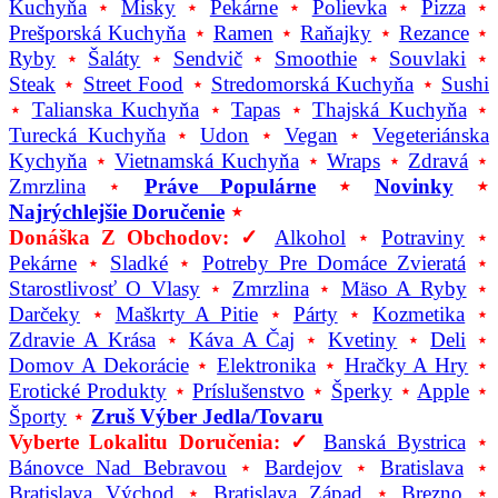
Kuchyňa
⋆
Misky
⋆
Pekárne
⋆
Polievka
⋆
Pizza
⋆
Prešporská Kuchyňa
⋆
Ramen
⋆
Raňajky
⋆
Rezance
⋆
Ryby
⋆
Šaláty
⋆
Sendvič
⋆
Smoothie
⋆
Souvlaki
⋆
Steak
⋆
Street Food
⋆
Stredomorská Kuchyňa
⋆
Sushi
⋆
Talianska Kuchyňa
⋆
Tapas
⋆
Thajská Kuchyňa
⋆
Turecká Kuchyňa
⋆
Udon
⋆
Vegan
⋆
Vegeteriánska
Kychyňa
⋆
Vietnamská Kuchyňa
⋆
Wraps
⋆
Zdravá
⋆
Zmrzlina
⋆
Práve Populárne
⋆
Novinky
⋆
Najrýchlejšie Doručenie
⋆
Donáška Z Obchodov: ✓
Alkohol
⋆
Potraviny
⋆
Pekárne
⋆
Sladké
⋆
Potreby Pre Domáce Zvieratá
⋆
Starostlivosť O Vlasy
⋆
Zmrzlina
⋆
Mäso A Ryby
⋆
Darčeky
⋆
Maškrty A Pitie
⋆
Párty
⋆
Kozmetika
⋆
Zdravie A Krása
⋆
Káva A Čaj
⋆
Kvetiny
⋆
Deli
⋆
Domov A Dekorácie
⋆
Elektronika
⋆
Hračky A Hry
⋆
Erotické Produkty
⋆
Príslušenstvo
⋆
Šperky
⋆
Apple
⋆
Športy
⋆
Zruš Výber Jedla/tovaru
Vyberte Lokalitu Doručenia: ✓
Banská Bystrica
⋆
Bánovce Nad Bebravou
⋆
Bardejov
⋆
Bratislava
⋆
Bratislava Východ
⋆
Bratislava Západ
⋆
Brezno
⋆