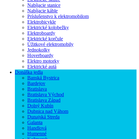
Nabíjacie stanice
Nabíjacie káble
Príslušenstvo k elektromobilom
Elektrobicykle
Elektrické kolobežky
Elektroboardy
Elektrické korčule
Úžitkové elektromobily
Jednokolky
Hoverboardy
Elektro motorky
Elektrické autá
Donáška jedla
Banská Bystrica
Bardejov
Bratislava
Bratislava Východ
Bratislava Západ
Dolný Kubín
Dubnica nad Váhom
Dunajská Streda
Galanta
Handlová
Humenné