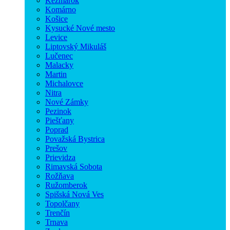
Kežmarok
Komárno
Košice
Kysucké Nové mesto
Levice
Liptovský Mikuláš
Lučenec
Malacky
Martin
Michalovce
Nitra
Nové Zámky
Pezinok
Piešťany
Poprad
Považská Bystrica
Prešov
Prievidza
Rimavská Sobota
Rožňava
Ružomberok
Spišská Nová Ves
Topolčany
Trenčín
Trnava