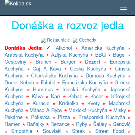
Donáška a rozvoz jedla
Reštaurácie
Obchody
Donáška Jedla: ✓
Alkohol
⋆
Americká Kuchyňa
⋆
Arabská Kuchyňa
⋆
Ázijska Kuchyňa
⋆
BBQ
⋆
Bagel
⋆
Cestoviny
⋆
Brunch
⋆
Burger
⋆
Dezert
⋆
Európska
Kuchyňa
⋆
Čaj A Káva
⋆
Česká Kuchyňa
⋆
Čínska
Kuchyňa
⋆
Chorvátska Kuchyňa
⋆
Domáca Kuchyňa
⋆
Doner Kebab
⋆
Falafel
⋆
Francúzska Kuchyňa
⋆
Grécka
Kuchyňa
⋆
Hummus
⋆
Indická Kuchyňa
⋆
Japonská
Kuchyňa
⋆
Káva
⋆
Kari
⋆
Kebab
⋆
Košer
⋆
Kórejská
Kuchyňa
⋆
Kuracie
⋆
Krídielka
⋆
Kvety
⋆
Maďarská
Kuchyňa
⋆
Mäaso A Ryby
⋆
Mexická Kuchyňa
⋆
Misky
⋆
Pekárne
⋆
Polievka
⋆
Pizza
⋆
Prešporská Kuchyňa
⋆
Ramen
⋆
Raňajky
⋆
Rezance
⋆
Ryby
⋆
Šaláty
⋆
Sendvič
⋆
Smoothie
⋆
Souvlaki
⋆
Steak
⋆
Street Food
⋆