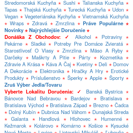
Stredomorská Kuchyňa
⋆
Sushi
⋆
Talianska Kuchyňa
⋆
Tapas
⋆
Thajská Kuchyňa
⋆
Turecká Kuchyňa
⋆
Udon
⋆
Vegan
⋆
Vegeteriánska Kychyňa
⋆
Vietnamská Kuchyňa
⋆
Wraps
⋆
Zdravá
⋆
Zmrzlina
⋆
Práve Populárne
⋆
Novinky
⋆
Najrýchlejšie Doručenie
⋆
Donáška Z Obchodov: ✓
Alkohol
⋆
Potraviny
⋆
Pekárne
⋆
Sladké
⋆
Potreby Pre Domáce Zvieratá
⋆
Starostlivosť O Vlasy
⋆
Zmrzlina
⋆
Mäso A Ryby
⋆
Darčeky
⋆
Maškrty A Pitie
⋆
Párty
⋆
Kozmetika
⋆
Zdravie A Krása
⋆
Káva A Čaj
⋆
Kvetiny
⋆
Deli
⋆
Domov
A Dekorácie
⋆
Elektronika
⋆
Hračky A Hry
⋆
Erotické
Produkty
⋆
Príslušenstvo
⋆
Šperky
⋆
Apple
⋆
Športy
⋆
Zruš Výber Jedla/tovaru
Vyberte Lokalitu Doručenia: ✓
Banská Bystrica
⋆
Bánovce Nad Bebravou
⋆
Bardejov
⋆
Bratislava
⋆
Bratislava Východ
⋆
Bratislava Západ
⋆
Brezno
⋆
Čadca
⋆
Dolný Kubín
⋆
Dubnica Nad Váhom
⋆
Dunajská Streda
⋆
Galanta
⋆
Handlová
⋆
Hlohovec
⋆
Humenné
⋆
Kežmarok
⋆
Kolárovo
⋆
Komárno
⋆
Košice
⋆
Kysucké
Nové Mesto
⋆
Levice
⋆
Liptovský Mikuláš
⋆
Ľubovňa
⋆