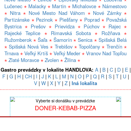
Lučenec
⋆
Malacky
⋆
Martin
⋆
Michalovce
⋆
Námestovo
⋆
Nitra
⋆
Nové Mesto Nad Váhom
⋆
Nové Zámky
⋆
Partizánske
⋆
Pezinok
⋆
Piešťany
⋆
Poprad
⋆
Považská
Bystrica
⋆
Prešov
⋆
Prievidza
⋆
Púchov
⋆
Rajec
⋆
Rajecké Teplice
⋆
Rimavská Sobota
⋆
Rožňava
⋆
Ružomberok
⋆
Šaľa
⋆
Šamorín
⋆
Senica
⋆
Spišská Belá
⋆
Spišská Nová Ves
⋆
Trebišov
⋆
Topolčany
⋆
Trenčín
⋆
Trnava
⋆
Veľký Krtíš
⋆
Veľký Meder
⋆
Vranov Nad Topľou
⋆
Zlaté Moravce
⋆
Zvolen
⋆
Žilina
⋆
Gastro prevádzky v lokalite HANDLOVA:
A
|
B
|
C
|
D
|
E
|
F
|
G
|
H
|
CH
|
I
|
J
|
K
|
L
|
M
|
N
|
O
|
P
|
Q
|
R
|
S
|
T
|
U
|
V
|
W
|
X
|
Y
|
Z
|
Iná lokalita
Vyberte si donášku v prevádzke
DONER-KEBAB-PIZZA