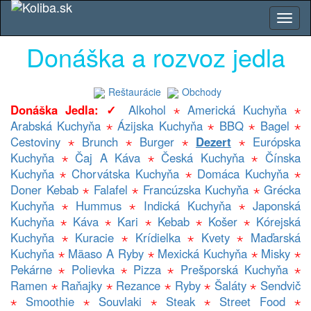
Donáška a rozvoz jedla
Reštaurácie
Obchody
Donáška Jedla: ✓
Alkohol
⋆
Americká Kuchyňa
⋆
Arabská Kuchyňa
⋆
Ázijska Kuchyňa
⋆
BBQ
⋆
Bagel
⋆
Cestoviny
⋆
Brunch
⋆
Burger
⋆
Dezert
⋆
Európska
Kuchyňa
⋆
Čaj A Káva
⋆
Česká Kuchyňa
⋆
Čínska
Kuchyňa
⋆
Chorvátska Kuchyňa
⋆
Domáca Kuchyňa
⋆
Doner Kebab
⋆
Falafel
⋆
Francúzska Kuchyňa
⋆
Grécka
Kuchyňa
⋆
Hummus
⋆
Indická Kuchyňa
⋆
Japonská
Kuchyňa
⋆
Káva
⋆
Kari
⋆
Kebab
⋆
Košer
⋆
Kórejská
Kuchyňa
⋆
Kuracie
⋆
Krídielka
⋆
Kvety
⋆
Maďarská
Kuchyňa
⋆
Mäaso A Ryby
⋆
Mexická Kuchyňa
⋆
Misky
⋆
Pekárne
⋆
Polievka
⋆
Pizza
⋆
Prešporská Kuchyňa
⋆
Ramen
⋆
Raňajky
⋆
Rezance
⋆
Ryby
⋆
Šaláty
⋆
Sendvič
⋆
Smoothie
⋆
Souvlaki
⋆
Steak
⋆
Street Food
⋆