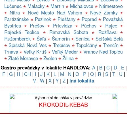
Lučenec
⋆
Malacky
⋆
Martin
⋆
Michalovce
⋆
Námestovo
⋆
Nitra
⋆
Nové Mesto Nad Váhom
⋆
Nové Zámky
⋆
Partizánske
⋆
Pezinok
⋆
Piešťany
⋆
Poprad
⋆
Považská
Bystrica
⋆
Prešov
⋆
Prievidza
⋆
Púchov
⋆
Rajec
⋆
Rajecké Teplice
⋆
Rimavská Sobota
⋆
Rožňava
⋆
Ružomberok
⋆
Šaľa
⋆
Šamorín
⋆
Senica
⋆
Spišská Belá
⋆
Spišská Nová Ves
⋆
Trebišov
⋆
Topolčany
⋆
Trenčín
⋆
Trnava
⋆
Veľký Krtíš
⋆
Veľký Meder
⋆
Vranov Nad Topľou
⋆
Zlaté Moravce
⋆
Zvolen
⋆
Žilina
⋆
Gastro prevádzky v lokalite HANDLOVA:
A
|
B
|
C
|
D
|
E
|
F
|
G
|
H
|
CH
|
I
|
J
|
K
|
L
|
M
|
N
|
O
|
P
|
Q
|
R
|
S
|
T
|
U
|
V
|
W
|
X
|
Y
|
Z
|
Iná lokalita
Vyberte si donášku v prevádzke
KROKODIL-KEBAB