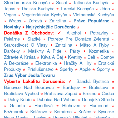
Stredomorská Kuchyňa
⋆
Sushi
⋆
Talianska Kuchyňa
⋆
Tapas
⋆
Thajská Kuchyňa
⋆
Turecká Kuchyňa
⋆
Udon
⋆
Vegan
⋆
Vegeteriánska Kychyňa
⋆
Vietnamská Kuchyňa
⋆
Wraps
⋆
Zdravá
⋆
Zmrzlina
⋆
Práve Populárne
⋆
Novinky
⋆
Najrýchlejšie Doručenie
⋆
Donáška Z Obchodov: ✓
Alkohol
⋆
Potraviny
⋆
Pekárne
⋆
Sladké
⋆
Potreby Pre Domáce Zvieratá
⋆
Starostlivosť O Vlasy
⋆
Zmrzlina
⋆
Mäso A Ryby
⋆
Darčeky
⋆
Maškrty A Pitie
⋆
Párty
⋆
Kozmetika
⋆
Zdravie A Krása
⋆
Káva A Čaj
⋆
Kvetiny
⋆
Deli
⋆
Domov
A Dekorácie
⋆
Elektronika
⋆
Hračky A Hry
⋆
Erotické
Produkty
⋆
Príslušenstvo
⋆
Šperky
⋆
Apple
⋆
Športy
⋆
Zruš Výber Jedla/tovaru
Vyberte Lokalitu Doručenia: ✓
Banská Bystrica
⋆
Bánovce Nad Bebravou
⋆
Bardejov
⋆
Bratislava
⋆
Bratislava Východ
⋆
Bratislava Západ
⋆
Brezno
⋆
Čadca
⋆
Dolný Kubín
⋆
Dubnica Nad Váhom
⋆
Dunajská Streda
⋆
Galanta
⋆
Handlová
⋆
Hlohovec
⋆
Humenné
⋆
Kežmarok
⋆
Kolárovo
⋆
Komárno
⋆
Košice
⋆
Kysucké
Nové Mesto
⋆
Levice
⋆
Liptovský Mikuláš
⋆
Ľubovňa
⋆